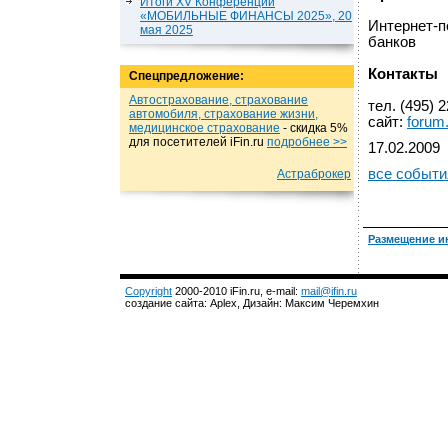
Итоги XV Конференции
«МОБИЛЬНЫЕ ФИНАНСЫ 2025», 20
Интернет-п
мая 2025
банков
Контакты
Спецпредложение:
Автострахование, страхование
тел. (495) 2
автомобиля, страхование жизни,
сайт:
forum.
медицинское страхование
- cкидка 5%
для посетителей iFin.ru
подробнеe >>
17.02.2009
все событи
Астраброкер
Размещение и
Copyright
2000-2010 iFin.ru, e-mail:
mail@ifin.ru
создание сайта: Aplex, Дизайн: Максим Черемхин