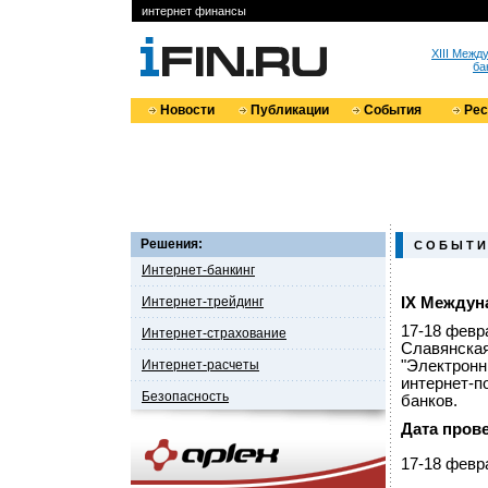
интернет финансы
XIII Меж
ба
Новости
Публикации
События
Ре
Решения:
С О Б Ы Т И
Интернет-банкинг
Интернет-трейдинг
IX Междун
17-18 февр
Интернет-страхование
Славянская
Интернет-расчеты
"Электронн
интернет-п
Безопасность
банков.
Дата пров
17-18 февра