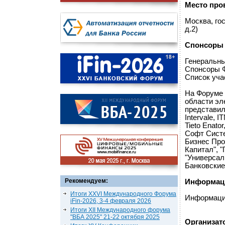
Место про
Москва, го
д.2)
Спонсоры 
Генеральный
Спонсоры Ф
Список уча
На Форуме i
области эл
представил
Intervale, 
Tieto Enat
Софт Систе
Бизнес Про
Капитал", 
"Универсал
Банковские
Рекомендуем:
Информац
Итоги XXVI Международного Форума
Информаци
iFin-2026, 3-4 февраля 2026
Итоги XII Международного форума
"ВБА 2025" 21-22 октября 2025
Организат