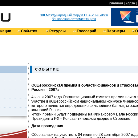
главная
|
карта
|
XIII Международный Форум ВБА-2026 «Вся
банковская автоматизация»
кации
События
Ресурсы
Глоссарий
Партнеры
О
С О Б Ы Т И Е
Общероссийская премия в области финансов и страхова
Россия – 2007»
4 июня 2007 года Организационный комитет премии начал 
участие в общероссийском национальном конкурсе Финансо
которого является определение сильнейших банков, страх
компаний России.
Итоги премии будут подведены на Финансовом Бале России
Президента РФ – Константиновском дворце в Стрельне.
Дата проведения
Сбор заявок на участие: с 04 июня по 28 сентября 2007 года