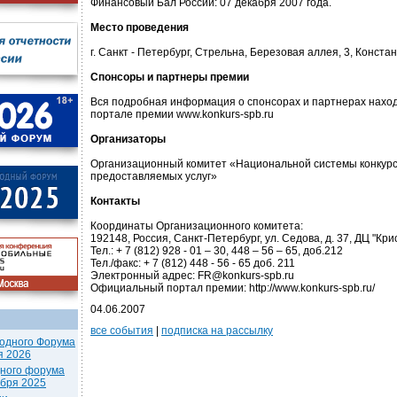
Финансовый Бал России: 07 декабря 2007 года.
Место проведения
г. Санкт - Петербург, Стрельна, Березовая аллея, 3, Конста
Спонсоры и партнеры премии
Вся подробная информация о спонсорах и партнерах нахо
портале премии www.konkurs-spb.ru
Организаторы
Организационный комитет «Национальной системы конкурс
предоставляемых услуг»
Контакты
Координаты Организационного комитета:
192148, Россия, Санкт-Петербург, ул. Седова, д. 37, ДЦ "Кр
Тел.: + 7 (812) 928 - 01 – 30, 448 – 56 – 65, доб.212
Тел./факс: + 7 (812) 448 - 56 - 65 доб. 211
Электронный адрес: FR@konkurs-spb.ru
Официальный портал премии: http://www.konkurs-spb.ru/
04.06.2007
все события
|
подписка на рассылку
одного Форума
я 2026
дного форума
ября 2025