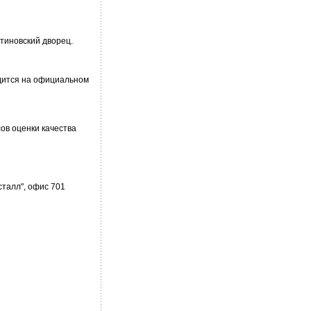
нтиновский дворец.
дится на официальном
ов оценки качества
исталл", офис 701