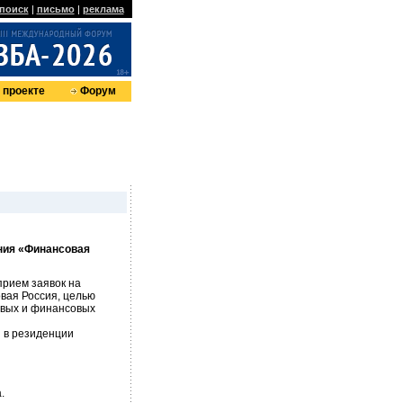
поиск
|
письмо
|
реклама
 проекте
Форум
ния «Финансовая
прием заявок на
вая Россия, целью
овых и финансовых
 в резиденции
.