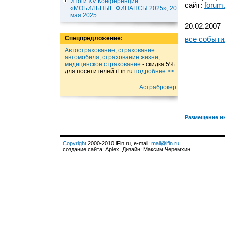
Итоги XV Конференции
сайт:
forum.
«МОБИЛЬНЫЕ ФИНАНСЫ 2025», 20
мая 2025
20.02.2007
Спецпредложение:
все событи
Автострахование, страхование
автомобиля, страхование жизни,
медицинское страхование
- cкидка 5%
для посетителей iFin.ru
подробнеe >>
Астраброкер
Размещение и
Copyright
2000-2010 iFin.ru, e-mail:
mail@ifin.ru
создание сайта: Aplex, Дизайн: Максим Черемхин