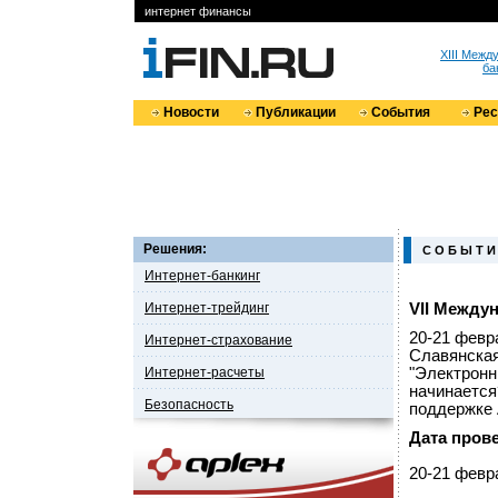
интернет финансы
XIII Меж
ба
Новости
Публикации
События
Ре
Решения:
С О Б Ы Т И
Интернет-банкинг
Интернет-трейдинг
VII Между
20-21 февр
Интернет-страхование
Славянская
Интернет-расчеты
"Электронн
начинается?
Безопасность
поддержке 
Дата пров
20-21 февра