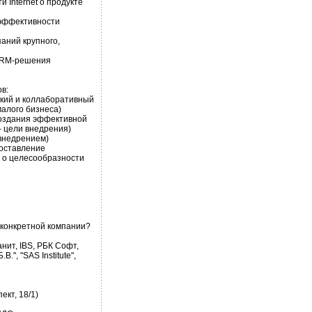
 Internet о продукте
 эффективности
аний крупного,
 CRM-решения
в:
ский и коллаборативный
алого бизнеса)
создания эффективной
- цели внедрения)
 внедрением)
поставление
 о целесообразности
 конкретной компании?
нит, IBS, РБК Софт,
.", "SAS Institute",
ект, 18/1)