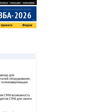
поиск
|
письмо
|
реклама
 проекте
Форум
еминар для
ителей оборудования,
и телекоммуникации.
лям CRM возможность
уктов CRM для своего