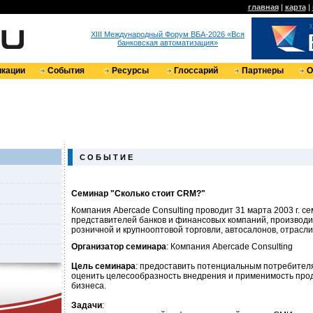
главная
|
карта
|
XIII Международный Форум ВБА-2026 «Вся
банковская автоматизация»
кации
События
Ресурсы
Глоссарий
Партнеры
О
С О Б Ы Т И Е
Семинар "Сколько стоит CRM?"
Компания Abercade Consulting проводит 31 марта 2003 г. с
представителей банков и финансовых компаний, производ
розничной и крупнооптовой торговли, автосалонов, отрасл
Организатор семинара
: Компания Abercade Consulting
Цель семинара
: предоставить потенциальным потребите
оценить целесообразность внедрения и применимость прод
бизнеса.
Задачи
: