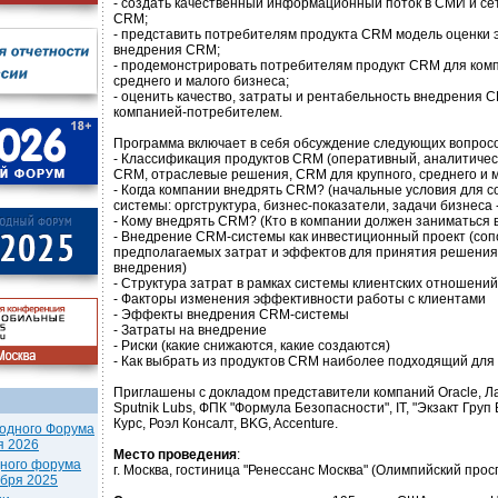
- создать качественный информационный поток в СМИ и сети
CRM;
- представить потребителям продукта CRM модель оценки
внедрения CRM;
- продемонстрировать потребителям продукт CRM для комп
среднего и малого бизнеса;
- оценить качество, затраты и рентабельность внедрения
компанией-потребителем.
Программа включает в себя обсуждение следующих вопросо
- Классификация продуктов CRM (оперативный, аналитиче
CRM, отраслевые решения, CRM для крупного, среднего и м
- Когда компании внедрять CRM? (начальные условия для 
системы: оргструктура, бизнес-показатели, задачи бизнеса 
- Кому внедрять CRM? (Кто в компании должен заниматься
- Внедрение CRM-системы как инвестиционный проект (со
предполагаемых затрат и эффектов для принятия решения
внедрения)
- Структура затрат в рамках системы клиентских отношений
- Факторы изменения эффективности работы с клиентами
- Эффекты внедрения CRM-системы
- Затраты на внедрение
- Риски (какие снижаются, какие создаются)
- Как выбрать из продуктов CRM наиболее подходящий для
Приглашены с докладом представители компаний Oracle, Ла
Sputnik Lubs, ФПК "Формула Безопасности", IT, "Экзакт Груп Б.В
Курс, Роэл Консалт, BKG, Accenture.
одного Форума
я 2026
Место проведения
:
дного форума
г. Москва, гостиница "Ренессанс Москва" (Олимпийский просп
ября 2025