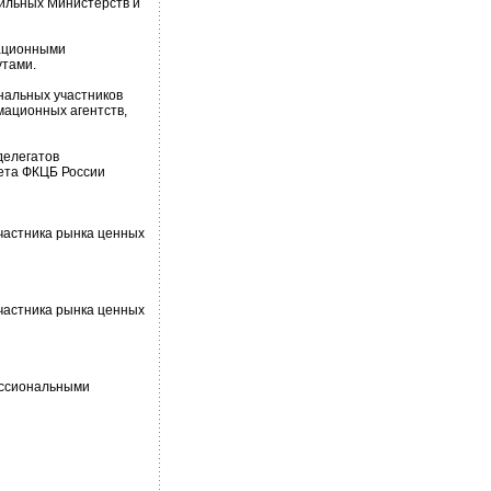
ильных Министерств и
ационными
утами.
альных участников
мационных агентств,
делегатов
вета ФКЦБ России
частника рынка ценных
частника рынка ценных
ессиональными