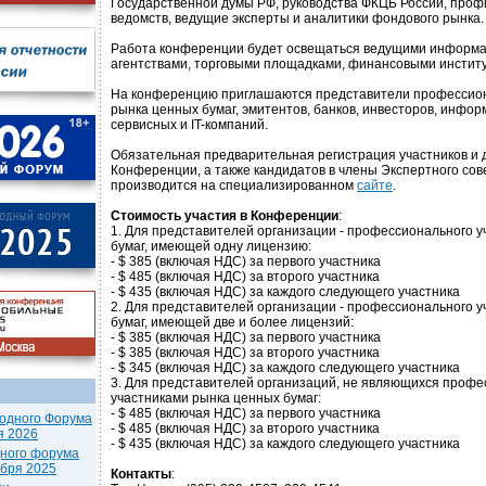
Государственной думы РФ, руководства ФКЦБ России, проф
ведомств, ведущие эксперты и аналитики фондового рынка.
Работа конференции будет освещаться ведущими информ
агентствами, торговыми площадками, финансовыми инстит
На конференцию приглашаются представители профессион
рынка ценных бумаг, эмитентов, банков, инвесторов, инфор
сервисных и IT-компаний.
Обязательная предварительная регистрация участников и 
Конференции, а также кандидатов в члены Экспертного со
производится на специализированном
сайте
.
Стоимость участия в Конференции
:
1. Для представителей организации - профессионального у
бумаг, имеющей одну лицензию:
- $ 385 (включая НДС) за первого участника
- $ 485 (включая НДС) за второго участника
- $ 435 (включая НДС) за каждого следующего участника
2. Для представителей организации - профессионального у
бумаг, имеющей две и более лицензий:
- $ 385 (включая НДС) за первого участника
- $ 385 (включая НДС) за второго участника
- $ 345 (включая НДС) за каждого следующего участника
3. Для представителей организаций, не являющихся проф
участниками рынка ценных бумаг:
- $ 485 (включая НДС) за первого участника
одного Форума
- $ 485 (включая НДС) за второго участника
я 2026
- $ 435 (включая НДС) за каждого следующего участника
дного форума
ября 2025
Контакты
: