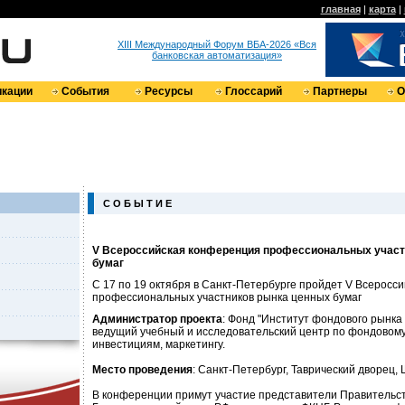
главная
|
карта
|
XIII Международный Форум ВБА-2026 «Вся
банковская автоматизация»
кации
События
Ресурсы
Глоссарий
Партнеры
О
С О Б Ы Т И Е
V Всероссийская конференция профессиональных участ
бумаг
C 17 по 19 октября в Санкт-Петербурге пройдет V Всеросс
профессиональных участников рынка ценных бумаг
Администратор проекта
: Фонд "Институт фондового рынка 
ведущий учебный и исследовательский центр по фондовому
инвестициям, маркетингу.
Место проведения
: Санкт-Петербург, Таврический дворец, 
В конференции примут участие представители Правительст