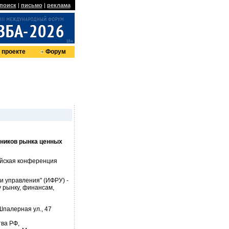
поиск
|
письмо
|
реклама
 проекте
Форум
ников рынка ценных
ийская конференция
и управления" (ИФРУ) -
 рынку, финансам,
Шпалерная ул., 47
ва РФ,