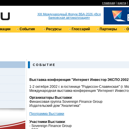
главная
|
карта
|
XIII Международный Форум ВБА-2026 «Вся
банковская автоматизация»
кации
События
Ресурсы
Глоссарий
Партнеры
О
С О Б Ы Т И Е
Выставка-конференция "Интернет Инвестор ЭКСПО 2002
1-2 октября 2002 г. в гостинице "Рэдиссон-Славянская" (г. М
Международная выставка-конференция "Интернет Инвест
Организаторы Выставки
:
Финансовая группа Sovereign Finance Group
Издательский дом "Аналитика"
Программа Выставки
Участники Выставки
:
- Sovereign Finance Group