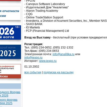
- PFG.ru
- Canopus Software Laboratory
- Издательский Дом "Аналитика"
- Alaron Trading Academy
- CQG
- Online TradeStation Support
- Investerra, a Division of Acument Securities, Inc., Member NA
- SAXO BANK
- IG Markets
- FCP (Financial Management) Ltd
Вход на Выставку
- бесплатный (при условии предварител
Регистрация
:
Тел.: (095) 234-0652, (095) 152-1332
Тел./факс: (095) 234-0653
Электронная почта:
info@analitika.ru
или
info@iexpo.ru
Интернет:
www.iexpo.ru
01.10.2002
все события
|
подписка на рассылку
одного Форума
я 2026
дного форума
ября 2025