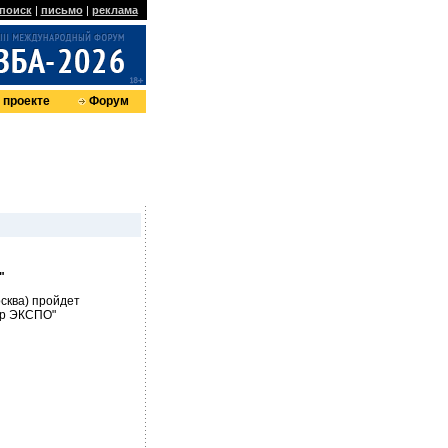
поиск
|
письмо
|
реклама
 проекте
Форум
"
осква) пройдет
ор ЭКСПО"