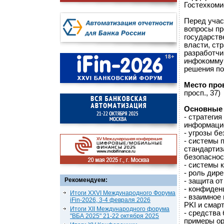
Гостехкоми
Перед учас
вопросы пр
государств
власти, ст
разработчи
инфокоммун
решения по
Место про
просп., 37)
Основные 
- стратеги
информацио
- угрозы бе
- системы 
стандартиз
безопаснос
- системы 
- роль дир
Рекомендуем:
- защита от
- конфиден
Итоги XXVI Международного Форума
- взаимное
iFin-2026, 3-4 февраля 2026
PKI и смар
Итоги XII Международного форума
- средства
"ВБА 2025" 21-22 октября 2025
примеры ор