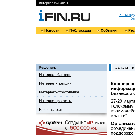
интернет финансы
XIII Меж
ба
Новости
Публикации
События
Ре
Решения:
С О Б Ы Т И
Интернет-банкинг
Интернет-трейдинг
Конференц
информаци
Интернет-страхование
бизнеса и 
Интернет-расчеты
27-29 март
телекоммун
Безопасность
взаимодейс
власти"
Организат
объединени
поддержке: