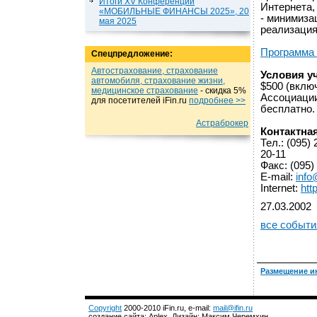
Итоги XV Конференции
Интернета,
«МОБИЛЬНЫЕ ФИНАНСЫ 2025», 20
- минимиза
мая 2025
реализация
Программа
Спецпредложение:
Автострахование, страхование
Условия у
автомобиля, страхование жизни,
$500 (вклю
медицинское страхование
- cкидка 5%
Ассоциации
для посетителей iFin.ru
подробнеe >>
бесплатно.
Астраброкер
Контактна
Тел.: (095)
20-11
Факс: (095)
E-mail:
info
Internet:
htt
27.03.2002
все событи
Размещение и
Copyright
2000-2010 iFin.ru, e-mail:
mail@ifin.ru
создание сайта: Aplex, Дизайн: Максим Черемхин