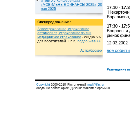
Итоги XV Конференции
«МОБИЛЬНЫЕ ФИНАНСЫ 2025», 20
17:10 - 17:
мая 2025
"Некарточн
Варламова,
Спецпредложение:
17:30 - 17:
Автострахование, страхование
Вопросы и 
автомобиля, страхование жизни,
рынок фина
медицинское страхование
- cкидка 5%
для посетителей iFin.ru
подробнеe >>
12.03.2002
все событи
Астраброкер
Размещение и
Copyright
2000-2010 iFin.ru, e-mail:
mail@ifin.ru
создание сайта: Aplex, Дизайн: Максим Черемхин