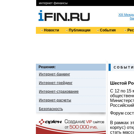
интернет финансы
XIII Меж
ба
Новости
Публикации
События
Ре
Решения:
С О Б Ы Т И
Интернет-банкинг
Интернет-трейдинг
Шестой Ро
С 12 по 15
Интернет-страхование
общественн
Интернет-расчеты
Министерст
Российский
Безопасность
Форум сост
В рамках э
корпус) от
стать масс