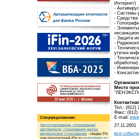
Интернет)
- Антивиру
- Системы 
- Средства
- Голограф
- Элементы
несанкцион
- Защита и
- Радиокон
- Техничес
утечки ин
- Техничес
обработки)
- Инженерн
- Консалти
Организат
Место про
"ЛЕНЭКСПО"
Контактна
Тел.: (812)
Факс: (812)
E-mail:
inw
Спецпредложение:
Автострахование, страхование
27.11.2001
автомобиля, страхование жизни,
все событи
медицинское страхование
- cкидка 5%
для посетителей iFin.ru
подробнеe >>