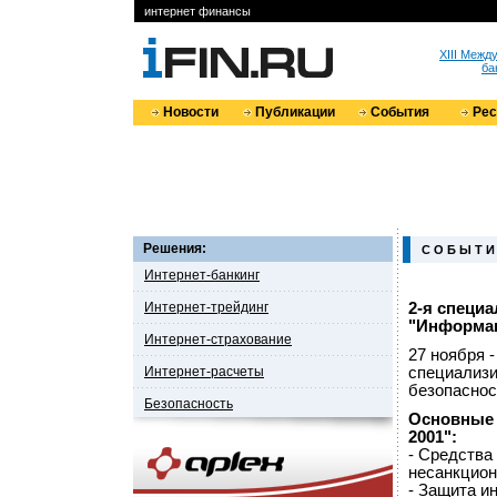
интернет финансы
XIII Меж
ба
Новости
Публикации
События
Ре
Решения:
С О Б Ы Т И
Интернет-банкинг
Интернет-трейдинг
2-я специ
"Информац
Интернет-страхование
27 ноября -
Интернет-расчеты
специализи
безопасност
Безопасность
Основные 
2001":
- Средства
несанкцион
- Защита и