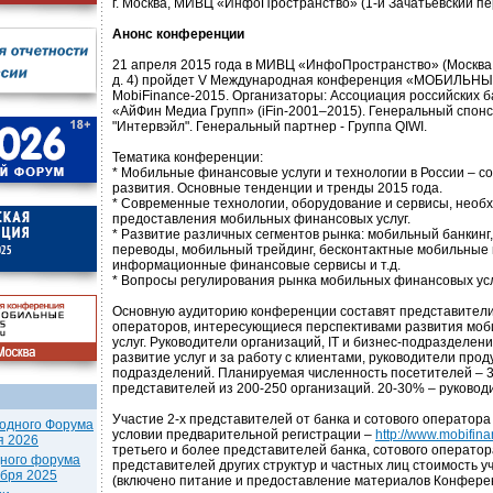
г. Москва, МИВЦ «ИнфоПространство» (1-й Зачатьевский пер.
Анонс конференции
21 апреля 2015 года в МИВЦ «ИнфоПространство» (Москва, 
д. 4) пройдет V Международная конференция «МОБИЛЬН
MobiFinance-2015. Организаторы: Ассоциация российских б
«АйФин Медиа Групп» (iFin-2001–2015). Генеральный спонс
"Интервэйл". Генеральный партнер - Группа QIWI.
Тематика конференции:
* Мобильные финансовые услуги и технологии в России – с
развития. Основные тенденции и тренды 2015 года.
* Современные технологии, оборудование и сервисы, необ
предоставления мобильных финансовых услуг.
* Развитие различных сегментов рынка: мобильный банкинг
переводы, мобильный трейдинг, бесконтактные мобильные
информационные финансовые сервисы и т.д.
* Вопросы регулирования рынка мобильных финансовых усл
Основную аудиторию конференции составят представители
операторов, интересующиеся перспективами развития мо
услуг. Руководители организаций, IT и бизнес-подразделен
развитие услуг и за работу с клиентами, руководители прод
подразделений. Планируемая численность посетителей – 
представителей из 200-250 организаций. 20-30% – руковод
Участие 2-х представителей от банка и сотового оператора
одного Форума
условии предварительной регистрации –
http://www.mobifinan
я 2026
третьего и более представителей банка, сотового оператора
дного форума
представителей других структур и частных лиц стоимость уч
ября 2025
(включено питание и предоставление материалов Конфере