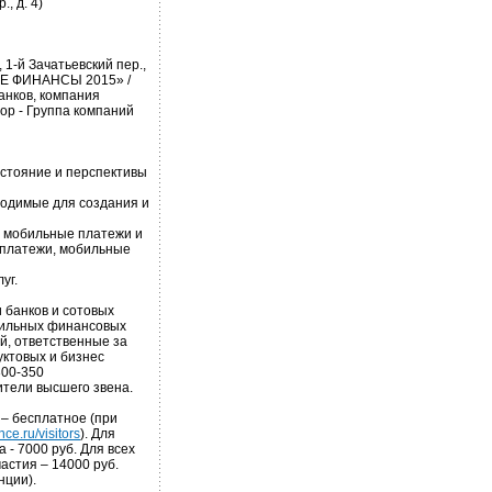
, д. 4)
1-й Зачатьевский пер.,
ЫЕ ФИНАНСЫ 2015» /
анков, компания
ор - Группа компаний
остояние и перспективы
ходимые для создания и
, мобильные платежи и
 платежи, мобильные
уг.
 банков и сотовых
бильных финансовых
ий, ответственные за
уктовых и бизнес
300-350
ители высшего звена.
 – бесплатное (при
ce.ru/visitors
). Для
 - 7000 руб. Для всех
астия – 14000 руб.
нции).