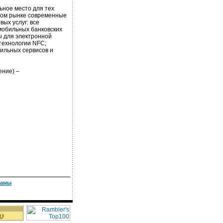
ое место для тех
ном рынке современные
ых услуг: все
мобильных банковских
 для электронной
технологии NFC;
ильных сервисов и
ение) –
ламы