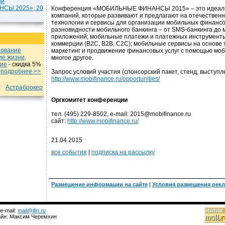
ии
СЫ 2025», 20
Конференция «МОБИЛЬНЫЕ ФИНАНСЫ 2015» – это идеальн
компаний, которые развивают и предлагают на отечествен
технологии и сервисы для организации мобильных финансов
разновидности мобильного банкинга – от SMS-банкинга до 
приложений; мобильные платежи и платежных инструменты
коммерции (B2C, B2B, C2C); мобильные сервисы на основе 
хование
маркетинг и продвижение финансовых услуг с помощью моб
ие жизни,
многое другое.
ние
- cкидка 5%
u
подробнеe >>
Запрос условий участия (спонсорский пакет, стенд, выступл
http://www.mobifinance.ru/opportunities/
Астраброкер
Оргкомитет конференции
тел. (495) 229-8502, e-mail: 2015@mobifinance.ru
сайт:
http://www.mobifinance.ru/
21.04.2015
все события
|
подписка на рассылку
Размещение информации на сайте
|
Условия размещения рек
 e-mail:
mail@ifin.ru
зайн: Максим Черемхин