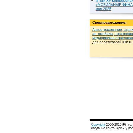
Итоги XV Конференц
«МОБИЛЬНЫЕ ФИНАН
мая 2025
Спецпредложение:
Автострахование, стра
автомобиля, страхован
медицинское страхова
для посетителей iFin.r
Copyright
2000-2010 iFin.ru,
создание сайта: Aplex, Ди