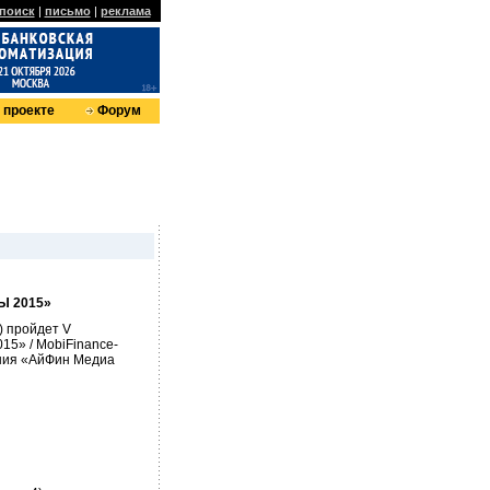
поиск
|
письмо
|
реклама
 проекте
Форум
Ы 2015»
) пройдет V
» / MobiFinance-
ания «АйФин Медиа