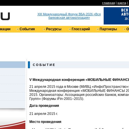
главная
|
карта
|
XIII Международный Форум ВБА-2026 «Вся
банковская автоматизация»
кации
События
Ресурсы
Глоссарий
Партнеры
О
С О Б Ы Т И Е
V Международная конференция «МОБИЛЬНЫЕ ФИНАНС
21 апреля 2015 года в Москве (МИВЦ «ИнфоПространство»
Международная конференция «МОБИЛЬНЫЕ ФИНАНСЫ 2015
2015. Организаторы: Ассоциация российских банков, комп
Групп» (Форумы iFin-2001–2015).
Дата проведения
21 апреля 2015 г.
Место проведения