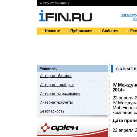
интернет финансы
XIII Меж
ба
Новости
Публикации
События
Ре
Решения:
С О Б Ы Т И
Интернет-банкинг
Интернет-трейдинг
IV Между
2014»
Интернет-страхование
22 апреля 
Интернет-расчеты
IV Междун
MobiFinanc
Безопасность
компания «
Дата пров
22 апреля 2