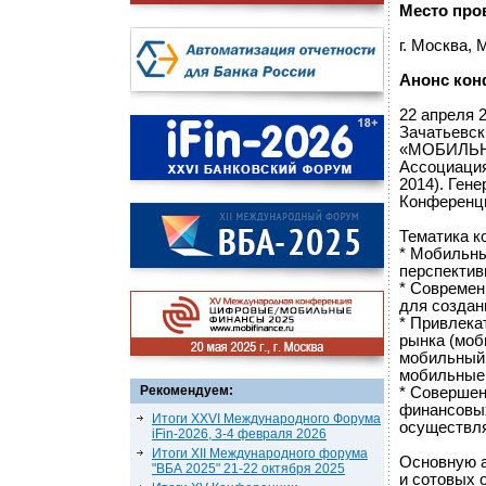
Место про
г. Москва,
Анонс кон
22 апреля 
Зачатьевск
«МОБИЛЬНЫ
Ассоциация
2014). Ген
Конференции
Тематика к
* Мобильны
перспектив
* Современ
для создан
* Привлека
рынка (моб
мобильный 
мобильные 
Рекомендуем:
* Совершен
финансовых
Итоги XXVI Международного Форума
осуществля
iFin-2026, 3-4 февраля 2026
Итоги XII Международного форума
Основную а
"ВБА 2025" 21-22 октября 2025
и сотовых 