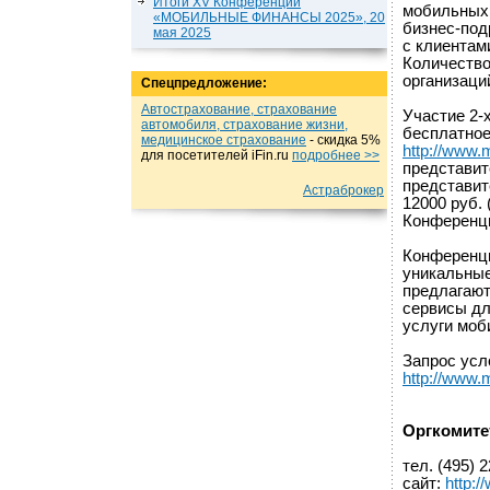
Итоги XV Конференции
мобильных 
«МОБИЛЬНЫЕ ФИНАНСЫ 2025», 20
бизнес-под
мая 2025
с клиентам
Количество
организаци
Спецпредложение:
Автострахование, страхование
Участие 2-
автомобиля, страхование жизни,
бесплатное
медицинское страхование
- cкидка 5%
http://www.m
для посетителей iFin.ru
подробнеe >>
представите
представит
Астраброкер
12000 руб.
Конференци
Конференц
уникальные
предлагают
сервисы дл
услуги моб
Запрос усл
http://www.m
Оргкомите
тел. (495) 
сайт:
http:/