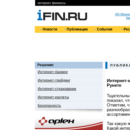
интернет финансы
XIII Меж
ба
Новости
Публикации
События
Ре
Решения:
П У Б Л И К 
Интернет-банкинг
Интернет-трейдинг
Интернет-
Рунете
Интернет-страхование
Тщательный
Интернет-расчеты
показал, ч
Отметим, ч
Безопасность
разнообраз
ассортимен
Так какую 
Какой инте