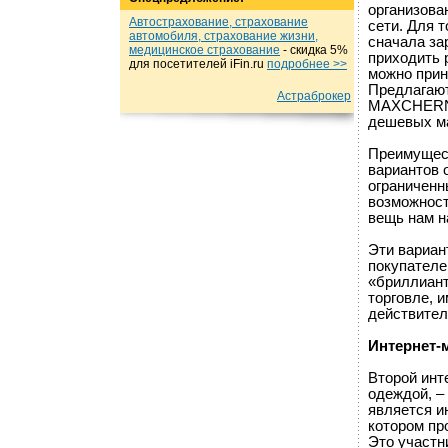
организова
Автострахование, страхование
сети. Для 
автомобиля, страхование жизни,
сначала за
медицинское страхование
- cкидка 5%
приходить 
для посетителей iFin.ru
подробнеe >>
можно прин
Предлагают
Астраброкер
MAXCHERNIT
дешевых ма
Преимущест
вариантов о
ограниченн
возможност
вещь нам н
Эти вариан
покупателе
«бриллиант
торговле, 
действител
Интернет-
Второй инт
одеждой, –
является ин
котором пр
Это участн