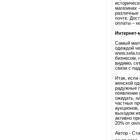
историческ
магазинах 
различные 
почте. Дос
оплаты – н
Интернет-м
Самый мало
одеждой че
www.sela.r
бизнесом, н
видимо, се
связи с па
Итак, если
женской од
радужные п
появление 
ожидать, на
частных пр
аукционов,
выходом из
активно пр
20% от онл
Автор - Ст