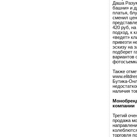
Даша Разум
башни» и д
платья, бл
сменил цен
представле
420 руб, н
подход, к 
«ведет» кл
привезти н
эскизу на 
подберет г
вариантов 
фотосъемка
Также отме
www.elitdre
Бутика-Онл
недостатко
наличия то
Монобренд
компании
Третий оче
продажа м
направления
колеблются
торговля п