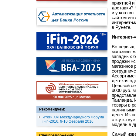
приятной и
доставки? 
и у кого в
сайтом инт
интернет-м
в Рунете.
Интернет-
Во-первых,
магазины ж
западных б
продажи «ст
магазинов 
сотрудниче
Ассортимен
детская од
Ценовой се
9000 руб. 
представле
Таиланда, 
товары в р
Рекомендуем:
наличными 
денег. Из н
Итоги XVI Международного Форума
отсутствуе
iFin-2016, 9-10 февраля 2016
модель в д
Самый изве
Спецпредложение: