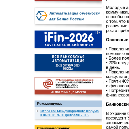
Молодые а
коммуникац
способы он
о том, что
розничные 
роста приб
Основные 
• Поколени
помощью в
• Более по
• 20% пред
в день.
• Поколени
консультац
• Почти 40
с финансов
• Потребит
финансовог
Рекомендуем:
Банковски
Итоги XVI Международного Форума
В Украине б
iFin-2016, 9-10 февраля 2016
президент 
экономичес
самой попу
Спецпредложение: