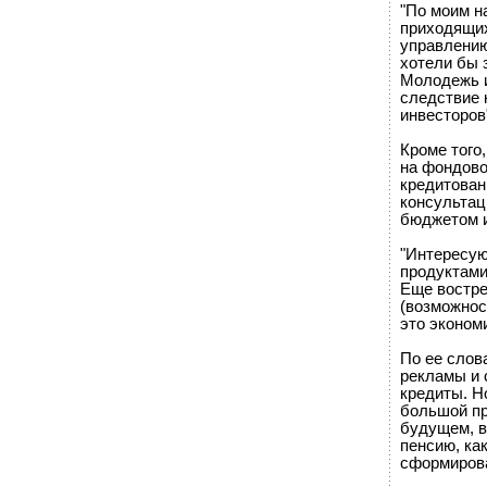
"По моим н
приходящих
управлению
хотели бы 
Молодежь и
следствие 
инвесторов
Кроме того
на фондово
кредитован
консультац
бюджетом и
"Интересую
продуктами
Еще востре
(возможнос
это экономи
По ее слов
рекламы и 
кредиты. Н
большой п
будущем, в
пенсию, как
сформирова