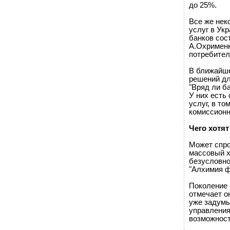
до 25%.
Все же нек
услуг в Ук
банков сос
А.Охрименк
потребител
В ближайше
решений дл
"Вряд ли б
У них есть
услуг, в т
комиссионн
Чего хотя
Может спро
массовый х
безусловно
"Алхимия ф
Поколение 8
отмечает о
уже задумы
управления
возможност