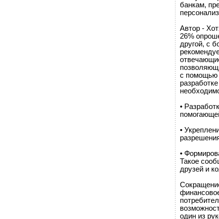
банкам, пр
персонализ
Автор - Хо
26% опроше
другой, с б
рекомендуе
отвечающие
позволяющи
с помощью 
разработке
необходимо
• Разработ
помогающей
• Укреплен
разрешения
• Формиров
Такое сооб
друзей и ко
Сокращение
финансовое
потребител
возможност
один из ру