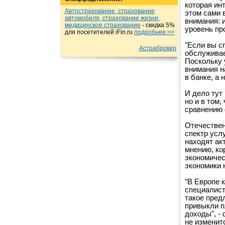
которая ин
Автострахование, страхование
этом сами 
автомобиля, страхование жизни,
внимания: 
медицинское страхование
- cкидка 5%
уровень пр
для посетителей iFin.ru
подробнеe >>
"Если вы с
Астраброкер
обслуживает
Поскольку 
внимания н
в банке, а 
И дело тут
но и в том
сравнению 
Отечествен
спектр услу
находят акт
мнению, ко
экономичес
экономики н
"В Европе 
специалист
такое пред
привыкли п
доходы", -
не изменит