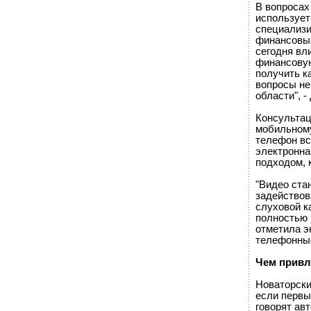
В вопросах
использует
специализи
финансовых
сегодня вл
финансовую
получить к
вопросы не
области", -
Консультац
мобильному
телефон вс
электронна
подходом, 
"Видео ста
задействов
слуховой к
полностью 
отметила э
телефонные
Чем привл
Новаторски
если первы
говорят ав