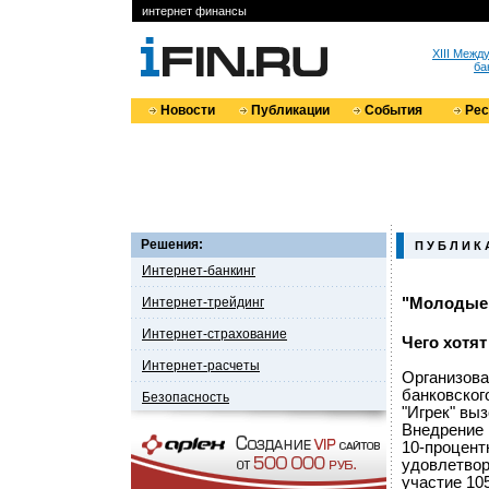
интернет финансы
XIII Меж
ба
Новости
Публикации
События
Ре
Решения:
П У Б Л И К 
Интернет-банкинг
Интернет-трейдинг
"Молодые"
Интернет-страхование
Чего хотя
Интернет-расчеты
Организова
банковског
Безопасность
"Игрек" вы
Внедрение 
10-процент
удовлетвор
участие 10