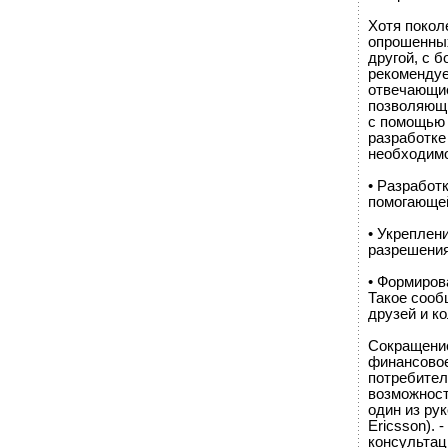
Хотя покол
опрошенных
другой, с б
рекомендуе
отвечающие
позволяющи
с помощью 
разработке
необходимо
• Разработ
помогающей
• Укреплен
разрешения
• Формиров
Такое сооб
друзей и ко
Сокращение
финансовое
потребител
возможност
один из ру
Ericsson).
консультац