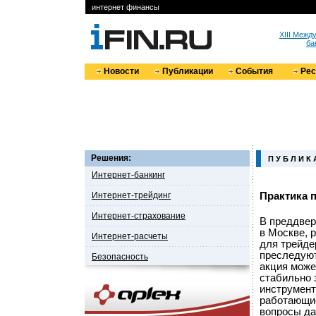
интернет финансы
XIII Меж
ба
Новости
Публикации
События
Ре
Решения:
П У Б Л И К 
Интернет-банкинг
Интернет-трейдинг
Практика
Интернет-страхование
В преддвер
в Москве, 
Интернет-расчеты
для трейде
преследуют
Безопасность
акция може
стабильно
инструмент
работающие
вопросы да