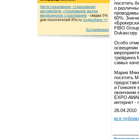
посетить б
Автострахование, страхование
о различны
автомобиля, страхование жизни,
проводимых
медицинское страхование
- cкидка 5%
60%. Значи
для посетителей iFin.ru
подробнеe >>
«Брокерск
FIBO Grou
Астраброкер
Dukascopy 
Особо отм
освещении 
мероприяти
трейдинга 
самых каче
Мария Минк
посетить 
предоставл
и Гонконге 
окончании 
EXPO AWAR
интернет -
26.04.2010
все публик
Размещение и