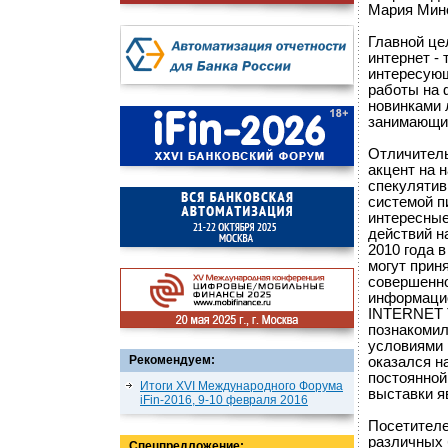
Мария Мин
Главной ц
интернет - 
интересующ
работы на 
новинками 
занимающи
Отличитель
акцент на 
спекулятив
системой п
интересные
действий н
2010 года 
могут прин
совершенно
информацио
INTERNET 
познакомил
условиями 
Рекомендуем:
оказался н
постоянной
Итоги XVI Международного Форума
выставки я
iFin-2016, 9-10 февраля 2016
Посетителе
различных 
Спецпредложение: