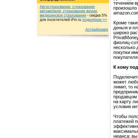
течением в
Автострахование, страхование
произошло 
автомобиля, страхование жизни,
amazon.com
медицинское страхование
- cкидка 5%
для посетителей iFin.ru
подробнеe >>
Кроме таки
деньги и п
Астраброкер
широко рас
PrivatMone
физлиц-сот
несколько 
покупки им
покупателя
К кому по
Подключить
может люб
лимит, то 
предприним
продавцом 
на карту л
условия ин
Чтобы поло
платежей п
эффективны
максимальн
нюанса: вы