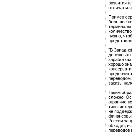
развития п
отличаться
Пример сер
большее ко
терминалы 
количество
нужно, что
представля
"В Западно
денежных п
заработках
хорошо зна
консервати
предпочита
переводом.
заказы нал
Таким обра
сложно. Ос
ограничени
типы интер
не поддерж
финансовым
России зап
обходят, и
переводов 