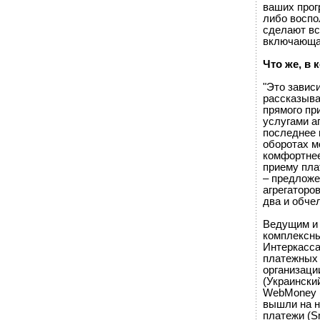
ваших прог
либо воспо
сделают вс
включающая
Что же, в 
"Это зависи
рассказыва
прямого пр
услугами аг
последнее 
оборотах м
комфортнее
приему плат
– предложе
агрегаторов
два и обчел
Ведущим и 
комплексны
Интеркасса
платежных 
организаци
(Украински
WebMoney (
вышли на н
платежи (S