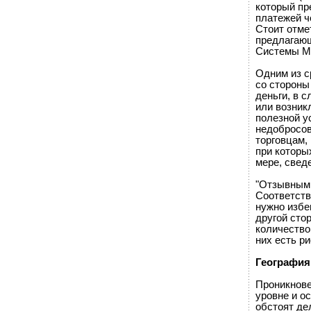
который пр
платежей че
Стоит отме
предлагающ
Системы М
Одним из с
со стороны
деньги, в 
или возник
полезной у
недобросов
торговцам,
при которы
мере, свед
"Отзывными
Соответств
нужно избег
другой сто
количество
них есть ри
География
Проникнове
уровне и о
обстоят де