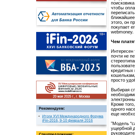
поисковика 
чтобы опла
переписать
ближайшее 
этого, он п
покупает е
webmoney.
Чем платя
Интересен 
почти не п
стереотипа
пользовате
кредитных 
кошелькам,
просто удо
Выбирая сп
необходимо
электронны
Кроме того
Рекомендуем:
одного нас
еще необхо
Итоги XVI Международного Форума
iFin-2016, 9-10 февраля 2016
"Модель “c
ущербной д
руководите
Спецпредложение: