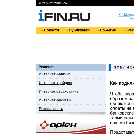
интернет финансы
XIII Меж
ба
Новости
Публикации
События
Ре
Решения:
П У Б Л И К 
Интернет-банкинг
Интернет-трейдинг
Как подкл
Интернет-страхование
Чтобы зара
образом на
Интернет-расчеты
являются п
оплаты не 
Безопасность
банковские
терминалы.
вашего биз
Представьт