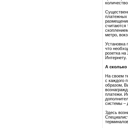
количество
Существенн
платежных 
размещения
считаются 
скоплением
метро, вокз
Установка 
что необход
розетка на
Интернету.
А сколько
На своем т
с каждого 
образом, В
вознагражд
платежи. И
дополнител
системы – 
Здесь возн
Специалист
терминалов