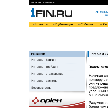
интернет финансы
XIII Меж
ба
Новости
Публикации
События
Ре
Решения:
П У Б Л И К 
Интернет-банкинг
Интернет-трейдинг
Зачем вкл
Интернет-страхование
Начиная св
примеру св
Интернет-расчеты
они не реш
предложени
Безопасность
успешный б
он не смож
Разумеется
более чем 