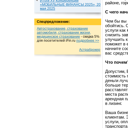
Итоги XV Конференции
районе, гор
«МОБИЛЬНЫЕ ФИНАНСЫ 2025», 20
мая 2025
С чего нач
Чем бы вы 
Спецпредложение:
обойтись. 
Автострахование, страхование
услуги как
автомобиля, страхование жизни,
снизить за
медицинское страхование
- cкидка 5%
улучшить к
для посетителей iFin.ru
подробнеe >>
поможет в 
начните со
Астраброкер
вас средст
Что почем
Допустим, 
стоимость 
деньги луч
больше тер
расставлят
места расп
арендная п
в лизинг.
Ваша бизне
клиентам. 
услуги, оп
транспорта 