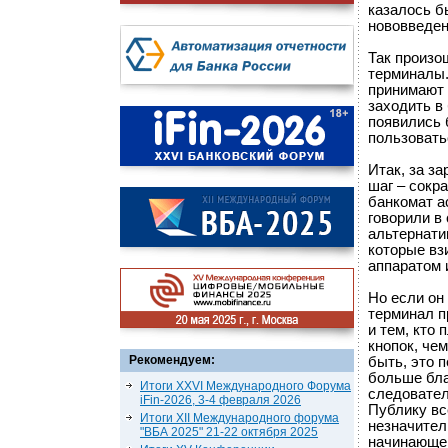
казалось б
нововведен
Так произо
терминалы.
принимают 
заходить в
появились 
пользовать
Итак, за з
шаг – сокр
банкомат а
говорили в 
альтернати
которые вз
аппаратом 
Но если он
терминал п
и тем, кто
кнопок, че
Рекомендуем:
быть, это 
больше бла
Итоги XXVI Международного Форума
следовател
iFin-2026, 3-4 февраля 2026
Публику вс
Итоги XII Международного форума
незначител
"ВБА 2025" 21-22 октября 2025
начинающем