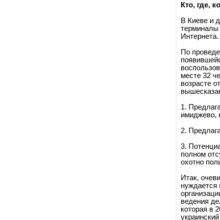
Кто, где, к
В Киеве и 
терминалы 
Интернета.
По проведе
появившейс
воспользов
месте 32 ч
возрасте о
вышесказа
1. Предлаг
имиджево, 
2. Предлаг
3. Потенци
полном отс
охотно пол
Итак, очев
нуждается 
организаци
ведения де
которая в 
украинский