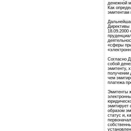
денежной м
Как опреде
эмитентам 
Дальнейшая
Директивы 
18.09.2000
пруденциал
деятельнос
«сферы при
«электронн
Согласно Д
собой дене
эмитенту, 
получении 
чем эмитир
платежа пр
Эмитенты ж
электронны
юридическо
эмитирует 
образом эм
статус и, к
первоначал
собственны
установлен