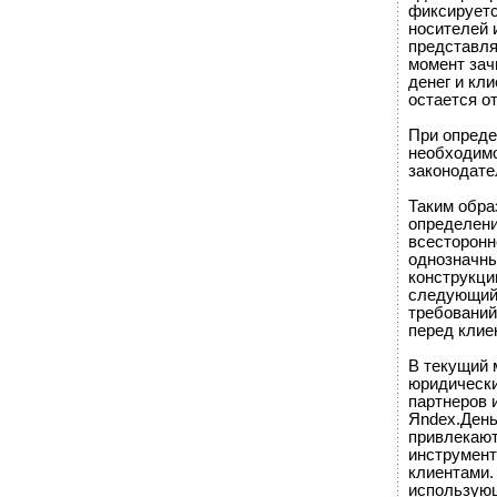
фиксируетс
носителей 
представля
момент зач
денег и кл
остается о
При опреде
необходимо
законодате
Таким обра
определени
всесторонн
однозначны
конструкци
следующий 
требований
перед клие
В текущий 
юридически
партнеров 
Яndex.Деньг
привлекают
инструмент
клиентами.
использующ