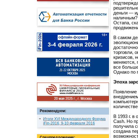
подтвержда
решительно
деньги — и
наличным? 
Остапа, ск
продвижени
В самом де
эволюцион
достаточно
торговли, 
кризисов, 
меняются, 
все больше
Однако по 
Эпоха зар
Появление 
внедрением
компьютерн
количестве 
Рекомендуем:
В 1993 г. 
Итоги XVI Международного Форума
Cash. Но п
iFin-2016, 9-10 февраля 2016
получила с
создана пе
возможност
Спецпредложение: