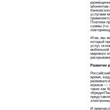
размещенны
абонентам 
банковског
услугами м
применяетс
Платежи пр
суммы (т.н
повторяющи
Итак, мы и
который пр
услуг, осн
мобильной 
мирового о
раскрывающ
Развитие 
Российский
время, ког
развивался
игроков — 
таких как 
«КредитПил
представле
электронны
И перечисл