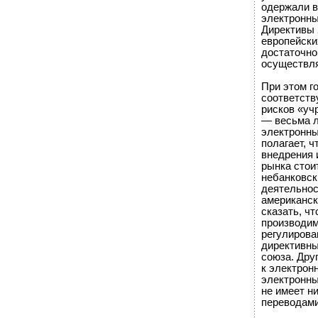
одержали в
электронны
Директивы 
европейски
достаточно
осуществля
При этом г
соответств
рисков «уч
— весьма л
электронны
полагает, 
внедрения 
рынка стои
небанковск
деятельнос
американск
сказать, ч
производим
регулирова
директивны
союза. Дру
к электрон
электронны
не имеет н
переводами