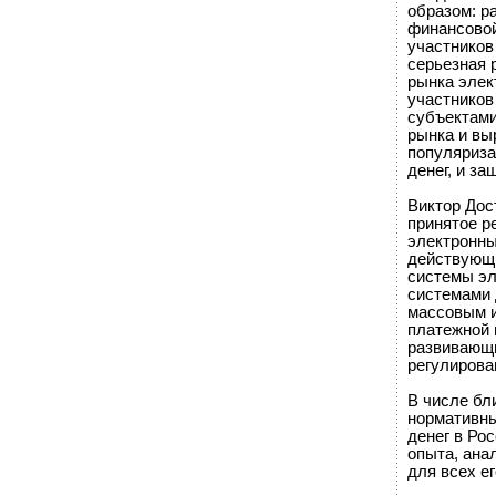
образом: р
финансовой
участников
серьезная 
рынка элек
участников
субъектами
рынка и вы
популяриза
денег, и за
Виктор Дос
принятое р
электронны
действующи
системы эл
системами 
массовым и
платежной 
развивающи
регулирова
В числе бл
нормативны
денег в Ро
опыта, ана
для всех ег