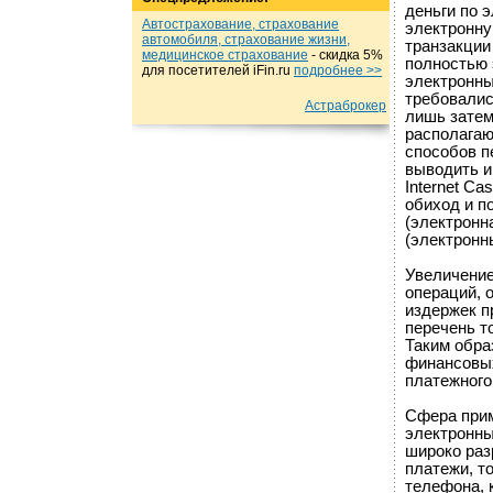
деньги по 
Автострахование, страхование
электронну
автомобиля, страхование жизни,
транзакции
медицинское страхование
- cкидка 5%
полностью 
для посетителей iFin.ru
подробнеe >>
электронны
требовалис
Астраброкер
лишь затем
располагаю
способов п
выводить ин
Internet Ca
обиход и п
(электронн
(электронн
Увеличение
операций, 
издержек п
перечень т
Таким обра
финансовых
платежного
Сфера прим
электронны
широко раз
платежи, т
телефона, 