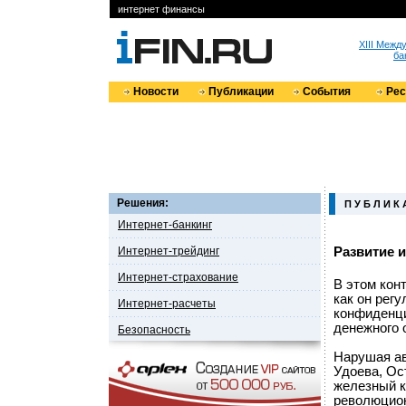
интернет финансы
XIII Меж
ба
Новости
Публикации
События
Ре
Решения:
П У Б Л И К 
Интернет-банкинг
Интернет-трейдинг
Развитие 
Интернет-страхование
В этом кон
как он рег
Интернет-расчеты
конфиденци
денежного 
Безопасность
Нарушая ав
Удоева, Ос
железный к
революцион