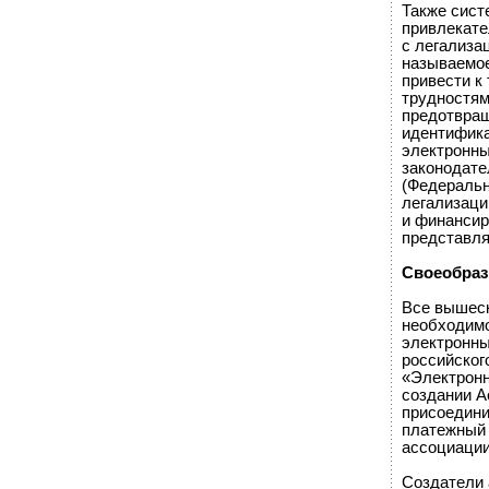
Также сист
привлекате
с легализа
называемое
привести к
трудностям
предотвращ
идентифика
электронны
законодате
(Федеральн
легализаци
и финансир
представля
Своеобраз
Все вышеск
необходимо
электронны
российског
«Электронн
создании А
присоедини
платежный 
ассоциаци
Создатели