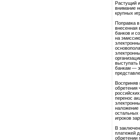
Растущий и
внимание н
крупных иг
Поправка в
внесенная 
банков и с
на эмиссию
электронны
основопола
электронны
организаци
выступать 
банкам — э
представле
Восприняв 
обретения 
российских
перенос ак
электронны
наложение 
остальных 
игроков за
В заключен
платежей д
обретении 