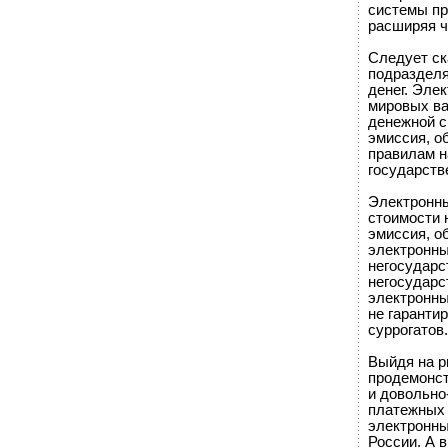
системы пр
расширяя ч
Следует ск
подразделя
денег. Эле
мировых ва
денежной с
эмиссия, о
правилам н
государств
Электронны
стоимости 
эмиссия, о
электронны
негосударс
негосударс
электронны
не гаранти
суррогатов.
Выйдя на р
продемонст
и довольно
платежных 
электронны
России. А 