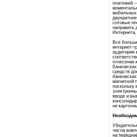
платежей —
моментальн
мобильных 
двукратное
сотовые оп
направить 
Интернета, 
Все больше
интернет-т
аудитория 
соответств
отнесение 
банковских 
средств до
банковских
магнитной 
поскольку 
электронны
вводе и вы
консолидир
не карточн
Необходим
Убедительн
числа вовл
на передни