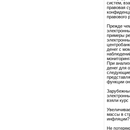
систем, вз
правовая с
конфиденци
правового 
Прежде чем
электронны
примеры ре
электронны
центробанк
денег с мом
наблюдений
мониторинг
При анализ
денег для 
следующие 
представля
функции о
Зарубежные
электронны
взяли курс
Увеличивае
массы в ст
инфляции?
Не потеряю