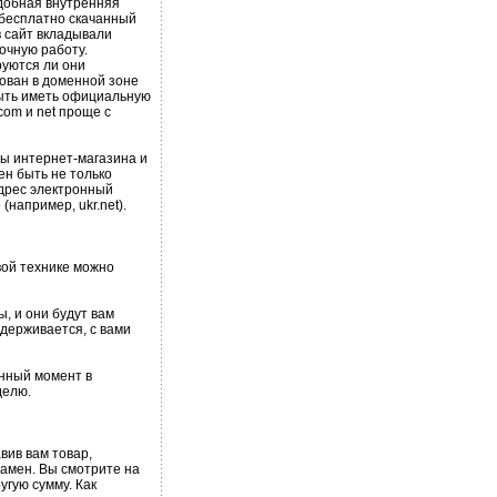
Удобная внутренняя
 бесплатно скачанный
в сайт вкладывали
очную работу.
руются ли они
ован в доменной зоне
быть иметь официальную
com и net проще с
ты интернет-магазина и
ен быть не только
адрес электронный
например, ukr.net).
вой технике можно
, и они будут вам
адерживается, с вами
анный момент в
делю.
вив вам товар,
замен. Вы смотрите на
угую сумму. Как