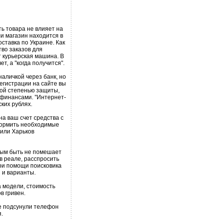
ть товара не влияет на
ли магазин находится в
оставка по Украине. Как
во заказов для
т курьерская машина. В
т, а "когда получится".
аличкой через банк, но
егистрации на сайте вы
кой степенью защиты,
 финансами. "Интернет-
ских рублях.
на ваш счет средства с
оформить необходимые
 или Харьков
ьным быть не помешает
в реале, расспросить
при помощи поисковика
ы и варианты.
а модели, стоимость
в гривен.
е подсунули телефон
.