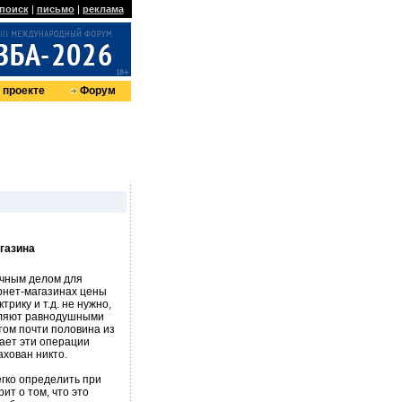
поиск
|
письмо
|
реклама
 проекте
Форум
газина
ычным делом для
рнет-магазинах цены
рику и т.д. не нужно,
авляют равнодушными
том почти половина из
тает эти операции
ахован никто.
гко определить при
ит о том, что это