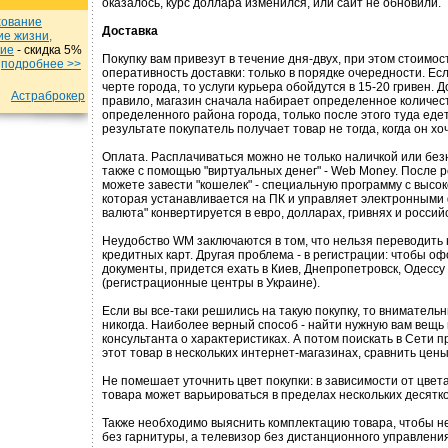
оказалось, курс доллара изменился, или сайт не обновили.
хование
Доставка
ие жизни,
ние
- cкидка 5%
Покупку вам привезут в течение дня-двух, при этом стоимос
u
подробнеe >>
оперативность доставки: только в порядке очередности. Ес
черте города, то услуги курьера обойдутся в 15-20 гривен. Д
Астраброкер
правило, магазин сначала набирает определенное количест
определенного района города, только после этого туда еде
результате покупатель получает товар не тогда, когда он хоче
Оплата. Расплачиваться можно не только наличкой или безн
также с помощью "виртуальных денег" - Web Money. После р
можете завести "кошелек" - специальную программу с высо
которая устанавливается на ПК и управляет электронными
валюта" конвертируется в евро, долларах, гривнях и россий
Неудобство WМ заключаются в том, что нельзя переводить 
кредитных карт. Другая проблема - в регистрации: чтобы 
документы, придется ехать в Киев, Днепропетровск, Одессу
(регистрационные центры в Украине).
Если вы все-таки решились на такую покупку, то внимател
никогда. Наиболее верный способ - найти нужную вам вещь 
консультанта о характеристиках. А потом поискать в Сети 
этот товар в нескольких интернет-магазинах, сравнить цен
Не помешает уточнить цвет покупки: в зависимости от цвет
товара может варьироваться в пределах нескольких десятко
Также необходимо выяснить комплектацию товара, чтобы н
без гарнитуры, а телевизор без дистанционного управления