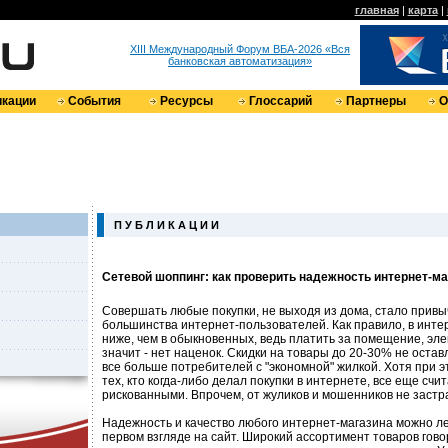
главная
|
карта
|
XIII Международный Форум ВБА-2026 «Вся
банковская автоматизация»
кации
События
Ресурсы
Глоссарий
Партнеры
О
П У Б Л И К А Ц И И
Сетевой шоппинг: как проверить надежность интернет-ма
Совершать любые покупки, не выходя из дома, стало прив
большинства интернет-пользователей. Как правило, в инте
ниже, чем в обыкновенных, ведь платить за помещение, элект
значит - нет наценок. Скидки на товары до 20-30% не ост
все больше потребителей с "экономной" жилкой. Хотя при э
тех, кто когда-либо делал покупки в интернете, все еще счи
рискованными. Впрочем, от жуликов и мошенников не застр
Надежность и качество любого интернет-магазина можно ле
первом взгляде на сайт. Широкий ассортимент товаров говор