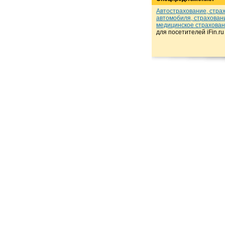
Автострахование, стра
автомобиля, страхован
медицинское страхова
для посетителей iFin.r