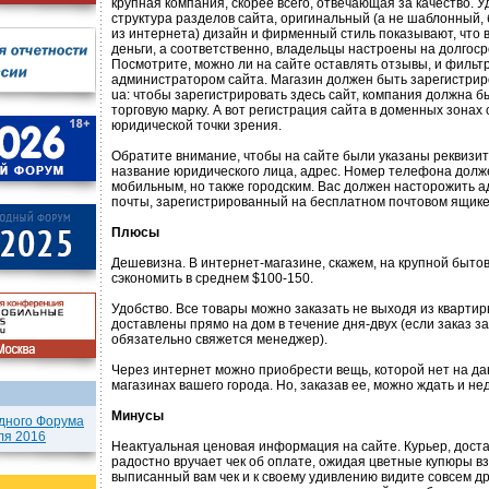
крупная компания, скорее всего, отвечающая за качество. 
структура разделов сайта, оригинальный (а не шаблонный,
из интернета) дизайн и фирменный стиль показывают, что 
деньги, а соответственно, владельцы настроены на долгоср
Посмотрите, можно ли на сайте оставлять отзывы, и фильт
администратором сайта. Магазин должен быть зарегистрир
ua: чтобы зарегистрировать здесь сайт, компания должна 
торговую марку. А вот регистрация сайта в доменных зонах 
юридической точки зрения.
Обратите внимание, чтобы на сайте были указаны реквизи
название юридического лица, адрес. Номер телефона долж
мобильным, но также городским. Вас должен насторожить 
почты, зарегистрированный на бесплатном почтовом ящике (
Плюсы
Дешевизна. В интернет-магазине, скажем, на крупной быто
сэкономить в среднем $100-150.
Удобство. Все товары можно заказать не выходя из квартиры
доставлены прямо на дом в течение дня-двух (если заказ з
обязательно свяжется менеджер).
Через интернет можно приобрести вещь, которой нет на д
магазинах вашего города. Но, заказав ее, можно ждать и не
Минусы
дного Форума
ля 2016
Неактуальная ценовая информация на сайте. Курьер, доста
радостно вручает чек об оплате, ожидая цветные купюры в
выписанный вам чек и к своему удивлению видите совсем др