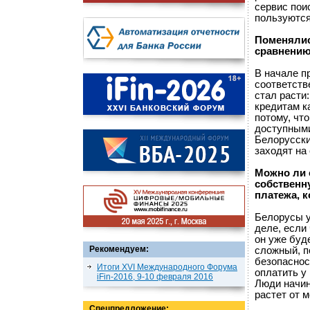
сервис пои
пользуются
Поменялис
сравнению
В начале п
соответств
стал расти
кредитам к
потому, чт
доступными
Белорусски
заходят на 
Можно ли 
собственн
платежа, 
Белорусы у
деле, если
он уже буд
Рекомендуем:
сложный, п
безопаснос
Итоги XVI Международного Форума
оплатить у 
iFin-2016, 9-10 февраля 2016
Люди начин
растет от 
Спецпредложение: