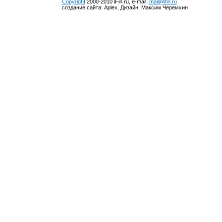
Copyright
2000-2010 iFin.ru, e-mail:
mail@ifin.ru
создание сайта: Aplex, Дизайн: Максим Черемхин