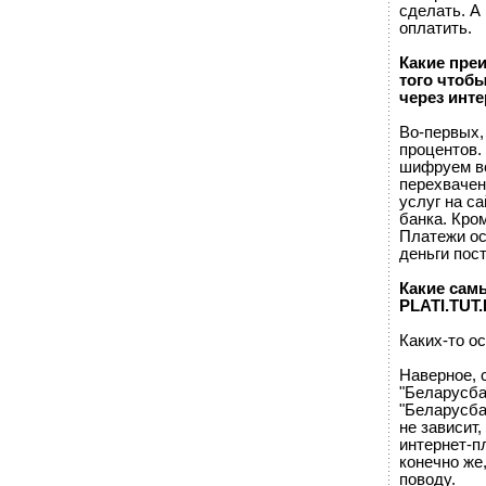
сделать. А 
оплатить.
Какие пре
того чтоб
через инте
Во-первых,
процентов.
шифруем вс
перехвачен
услуг на с
банка. Кром
Платежи ос
деньги пос
Какие сам
PLATI.TUT
Каких-то о
Наверное, 
"Беларусба
"Беларусба
не зависит
интернет-п
конечно же
поводу.