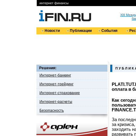
интернет финансы
XIII Меж
ба
Новости
Публикации
События
Ре
Решения:
П У Б Л И К 
Интернет-банкинг
Интернет-трейдинг
PLATI.TUT.
оплата в б
Интернет-страхование
Как сегод
Интернет-расчеты
пользоват
FINANCE.T
Безопасность
За последн
за кризиса
заходить н
развивать 