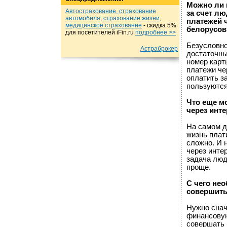
Можно ли г
Автострахование, страхование
за счет л
автомобиля, страхование жизни,
платежей ч
медицинское страхование
- cкидка 5%
белорусов
для посетителей iFin.ru
подробнеe >>
Безусловно
Астраброкер
достаточны
номер карты
платежи че
оплатить з
пользуются 
Что еще м
через инте
На самом д
жизнь плат
сложно. И 
через интер
задача люд
проще.
С чего не
совершить
Нужно снач
финансовую
совершать 