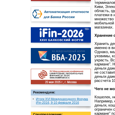
терминалов
Киви, Элекс
область, г
платежи в 
множество 
мобильной 
магазинах.
Хранение 
Хранить де
именно в в
Однако, ма
уязвимы, к
украсть. В
кармане". 
деньги даж
не составит
деньги даж
рассчета 1
Чего не м
Рекомендуем:
Кошелек, н
Итоги XVI Международного Форума
Например, 
iFin-2016, 9-10 февраля 2016
деньги, ко
ограничен 
кармане" п
Спецпредложение: