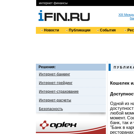
интернет финансы
XIII Меж
ба
Новости
Публикации
События
Ре
Решения:
П У Б Л И К 
Интернет-банкинг
Интернет-трейдинг
Кошелек и
Интернет-страхование
Доступност
Интернет-расчеты
Одной из н
доступност
Безопасность
любой моме
момент. Со
банк, так 
"Банк в ка
ресторанах