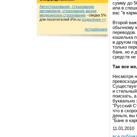
сумму до 5
Автострахование, страхование
или в спеш
автомобиля, страхование жизни,
вас "в карм
медицинское страхование
- cкидка 5%
для посетителей iFin.ru
подробнеe >>
Второй важ
обычному к
Астраброкер
переводов.
кошелька п
в другом г
только пер
банк, но и
средств не
Так все же
Несмотря н
превосходи
Существует
и стильный
поискать, 
буквально 
"Русский С
что в скор
деньги, вы
"Банк в кар
11.01.2010
все публик