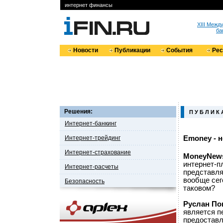
интернет финансы
XIII Меж
ба
Новости
Публикации
События
Ре
Решения:
П У Б Л И К 
Интернет-банкинг
Интернет-трейдинг
Emoney - 
Интернет-страхование
MoneyNew
интернет-п
Интернет-расчеты
представля
вообще сег
Безопасность
таковом?
Руслан По
является п
предоставл