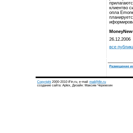
прилагаютс
клиентво с
опла Emone
планируетс
иформирова
MoneyNew
26.12.2006
все публик
Размещение и
Copyright
2000-2010 iFin.ru, e-mail:
mail@ifin.ru
создание сайта: Aplex, Дизайн: Максим Черемхин