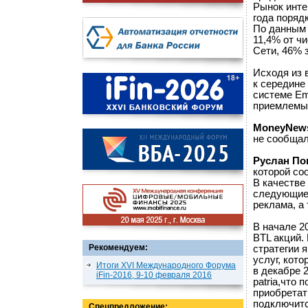
Рынок инте
года порядк
По данным
11,4% от ч
Сети, 46% 
Исходя из 
к середине 
системе Em
приемлемый
MoneyNew
не сообщал
Руслан По
которой со
В качестве
следующие 
реклама, а
В начале 2
BTL акций.
Рекомендуем:
стратегии 
услуг, кот
Итоги XVI Международного Форума
в декабре 
iFin-2016, 9-10 февраля 2016
patria,что 
приобретат
подключитс
Спецпредложение: