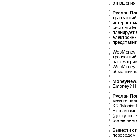
отношения 
Руслан По
транзакций
интернет-м
системы Em
планирует 
электронны
представит
WebMoney 
транзакций
рассматрив
WebMoney п
обменник в
MoneyNew
Emoney? На
Руслан По
можно: нал
КБ "Mobias
Есть возмо
(доступные
более чем 
Вывести ст
переводом 