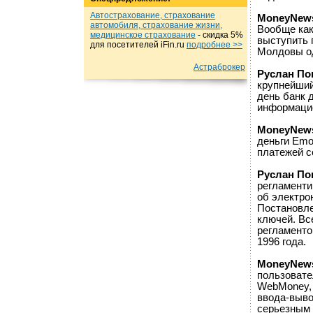
Автострахование, страхование
MoneyNew
автомобиля, страхование жизни,
Вообще как
медицинское страхование
- cкидка 5%
выступить 
для посетителей iFin.ru
подробнеe >>
Молдовы о
Астраброкер
Руслан По
крупнейший
день банк 
информацио
MoneyNew
деньги Emo
платежей с
Руслан По
регламенти
об электро
Постановле
ключей. Вс
регламенто
1996 года.
MoneyNew
пользовате
WebMoney, 
ввода-выво
серьезным 