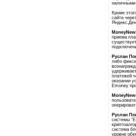
наличными 
Кроме этог
сайта чере
Яндекс.Ден
MoneyNew
приема пла
существует
подключен
Руслан По
либо фикси
вознагражд
удерживает
платежей ч
оказании у
Emoney про
MoneyNew
пользовате
оперироват
Руслан По
системы "E
криптоалгор
система бл
уровне обе