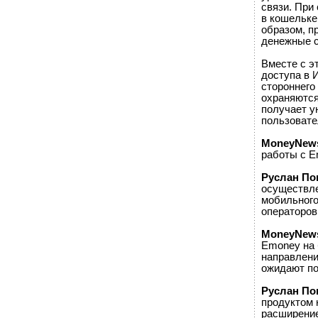
связи. При
в кошельке
образом, п
денежные с
Вместе с э
доступа в 
стороннего
охраняются
получает у
пользовате
MoneyNew
работы с E
Руслан По
осуществле
мобильного
операторов 
MoneyNew
Emoney на 
направлени
ожидают по
Руслан По
продуктом 
расширение