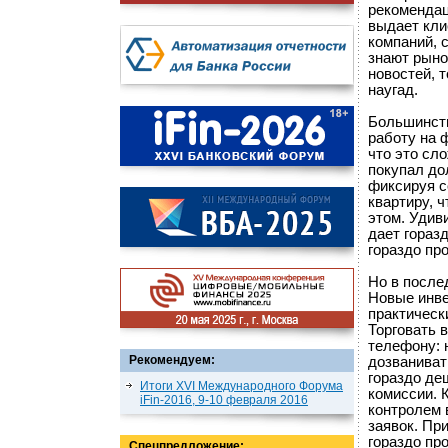
рекомендац
выдает кли
компаний,
знают рыно
новостей, 
наугад.
Большинств
работу на 
что это сл
покупал до
фиксируя с
квартиру, 
этом. Удив
дает гораз
гораздо пр
Но в после
Новые инве
практическ
Торговать в
телефону: 
Рекомендуем:
дозваниват
гораздо де
Итоги XVI Международного Форума
комиссии. К
iFin-2016, 9-10 февраля 2016
контролем 
заявок. Пр
гораздо пр
Спецпредложение: