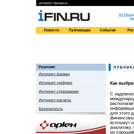
интернет финансы
XIII Меж
ба
Новости
Публикации
События
Ре
Решения:
П У Б Л И К 
Интернет-банкинг
Интернет-трейдинг
Как выбра
Интернет-страхование
С надежнос
международн
Интернет-расчеты
располагае
информации
Безопасность
для этого 
финансовые
всплывут н
аналитику. 
но хороший