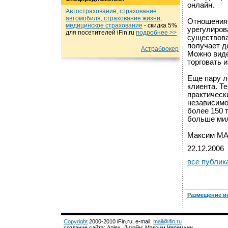
онлайн.
Автострахование, страхование
автомобиля, страхование жизни,
Отношения 
медицинское страхование
- cкидка 5%
урегулиров
для посетителей iFin.ru
подробнеe >>
существова
получает д
Астраброкер
Можно виде
торговать 
Еще пару л
клиента. Т
практическ
независимо
более 150 т
больше ми
Максим МАЛ
22.12.2006
все публик
Размещение и
Copyright
2000-2010 iFin.ru, e-mail:
mail@ifin.ru
создание сайта: Aplex, Дизайн: Максим Черемхин