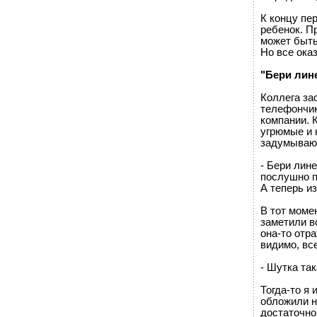
К концу пер
ребенок. П
может быть
Но все оказ
"Бери лине
Коллега за
телефончик
компании. 
угрюмые и н
задумывающ
- Бери лине
послушно п
А теперь и
В тот моме
заметили в
она-то отр
видимо, все
- Шутка так
Тогда-то я 
обложили н
достаточно