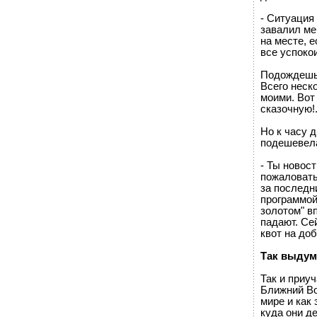
- Ситуация
завалил мен
на месте, е
все успокои
Подождешь т
Всего неск
моими. Вот
сказочную!.
Но к часу д
подешевела
- Ты новос
пожаловать
за последн
программой
золотом" в
падают. Се
квот на доб
Так выдум
Так и приу
Ближний Вос
мире и как
куда они д