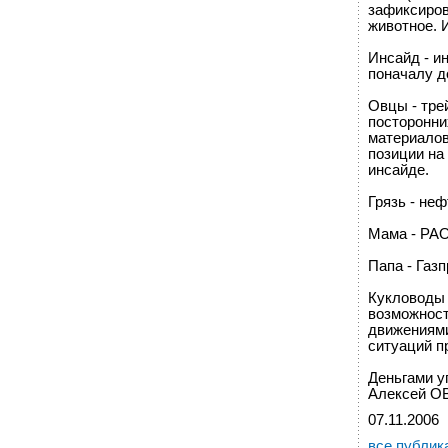
зафиксиров
животное. И
Инсайд - и
поначалу д
Овцы - тре
посторонни
материалов
позиции на
инсайде.
Грязь - неф
Мама - РА
Папа - Газ
Кукловоды 
возможност
движениями
ситуаций пр
Деньгами у
Алексей 
07.11.2006
все публик