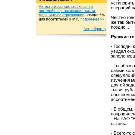
установить
Автострахование, страхование
операций н
автомобиля, страхование жизни,
медицинское страхование
- cкидка 5%
Честно гов
для посетителей iFin.ru
подробнеe >>
же так быт
поздно...
Астраброкер
Русские го
- Господи, 
увидел око
заполонивш
- Ты обозн
самый колл
спекуляций
изучения м
другой зад
тысяч рубл
обычном мо
ассортимен
- В общем, 
понравился
- На РАО "
оставь...
- Всего-то 