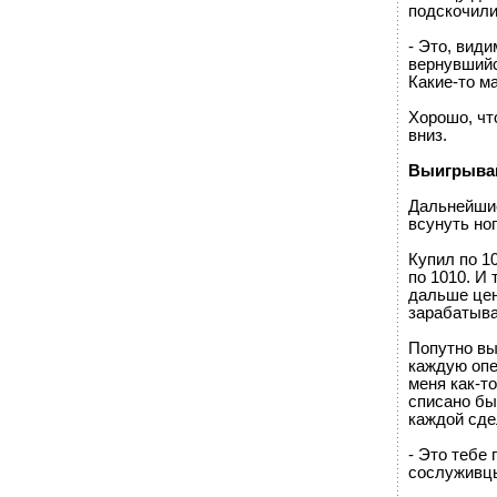
подскочили
- Это, види
вернувшийс
Какие-то м
Хорошо, чт
вниз.
Выигрываю
Дальнейшие
всунуть ног
Купил по 10
по 1010. И 
дальше цен
зарабатыва
Попутно вы
каждую опе
меня как-т
списано бы
каждой сде
- Это тебе 
сослуживц