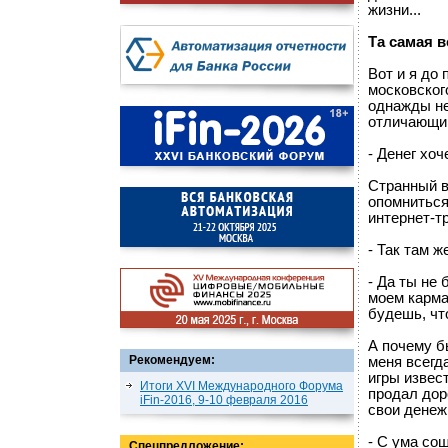
жизни...
Та самая в
Вот и я до
московского
однажды не
отличающий
- Денег хо
Странный во
опомниться
интернет-т
- Так там ж
- Да ты не 
моем карман
будешь, чт
А почему б
Рекомендуем:
меня всегд
игры извес
Итоги XVI Международного Форума
продал доро
iFin-2016, 9-10 февраля 2016
свои денеж
- С ума со
Спецпредложение: