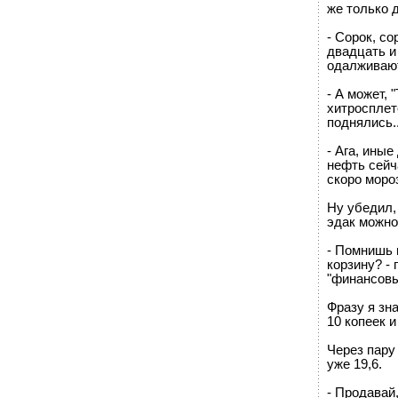
же только д
- Сорок, со
двадцать и 
одалживают
- А может,
хитросплет
поднялись..
- Ага, иные
нефть сейча
скоро моро
Ну убедил,
эдак можно
- Помнишь 
корзину? -
"финансовы
Фразу я зн
10 копеек и
Через пару 
уже 19,6.
- Продавай,