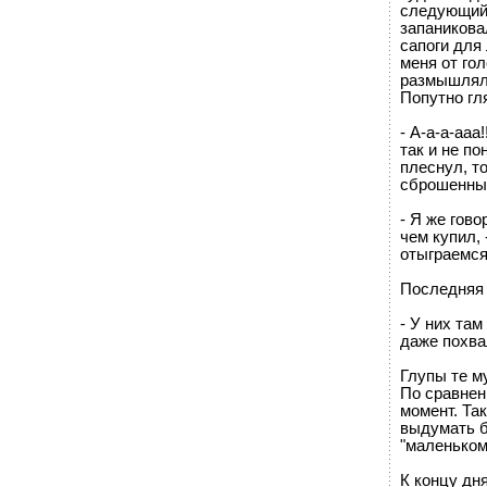
следующий 
запаниковал
сапоги для
меня от го
размышлял 
Попутно гля
- А-а-а-ааа
так и не по
плеснул, т
сброшенны
- Я же гово
чем купил,
отыграемся
Последняя 
- У них там
даже похва
Глупы те м
По сравнен
момент. Та
выдумать б
"маленьком 
К концу дн