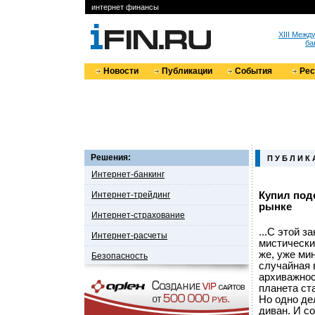
интернет финансы
XIII Меж
ба
Новости
Публикации
События
Ре
Решения:
П У Б Л И К 
Интернет-банкинг
Интернет-трейдинг
Купил под
рынке
Интернет-страхование
...С этой 
Интернет-расчеты
мистически
же, уже мин
Безопасность
случайная 
архиважнос
планета ст
Но одно де
диван. И со