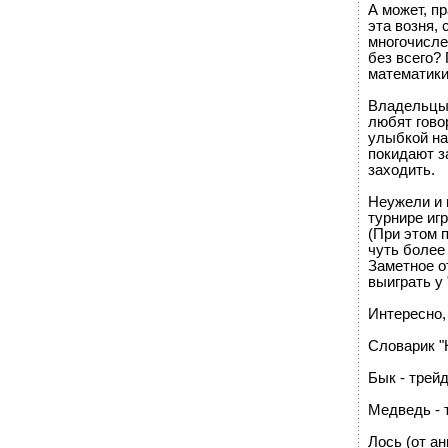
А может, п
эта возня, 
многочисле
без всего?
математики
Владельцы 
любят говор
улыбкой на
покидают з
заходить.
Неужели и 
турнире игр
(При этом 
чуть более
Заметное о
выиграть у "
Интересно, 
Словарик "
Бык - трей
Медведь - 
Лось (от ан