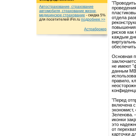
"Проводить
Автострахование, страхование
проведения
автомобиля, страхование жизни,
пластиковы
медицинское страхование
- cкидка 5%
отдела раз
для посетителей iFin.ru
подробнеe >>
реконструк
повышения 
Астраброкер
рисков как 
каждым дне
виртуальны
обеспечить
Основная п
заключаетс
не имеют "
данным МВД
использова
правило, к
неосторожн
конфиденц
"Перед отп
включена с
экономист,
Зеленова. 
иконки зак
это надеж
от перехва
карточки д