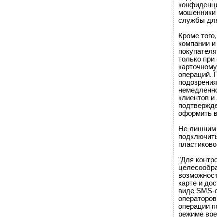
конфиденци
мошенники 
службы для
Кроме того
компании и
покупателя
только при
карточному
операций. 
подозрения
немедленно
клиентов и
подтвержде
оформить в
Не лишним 
подключить
пластиково
"Для контр
целесообра
возможност
карте и до
виде SMS-
операторов
операции п
режиме вре