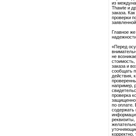
из междуна
Thawte и д
заказа. Ка
проверки п
заявленной
Главное же
надежности
«Перед ос
внимательн
не возника
стоимость,
заказа и в
сообщать п
действия, 
проверенны
например, 
свидетельс
проверка к
защищенног
по оплате.
содержать 
информации
реквизиты,
желательно
уточняющие
корректно, 