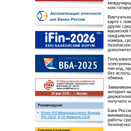
международ
констатиру
Виртуальны
карте с по
других сре
магнитной 
предъявлен
номера, ср
безопаснос
дополнител
Пользовате
электронны
пин-код, п
без исполь
обмена.
Заманивани
интернет-м
держателей
получило н
Рекомендуем:
Банк Росси
Итоги XVI Международного Форума
минимизаци
iFin-2016, 9-10 февраля 2016
работы сре
безопаснос
Спецпредложение: