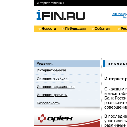
интернет финансы
XIII Меж
ба
Новости
Публикации
События
Ре
Решения:
П У Б Л И К 
Интернет-банкинг
Интернет-трейдинг
Интернет-
Интернет-страхование
С каждым г
и масштабы
Интернет-расчеты
Банк Росси
разъясните
Безопасность
совершении
В последне
участились
различные 