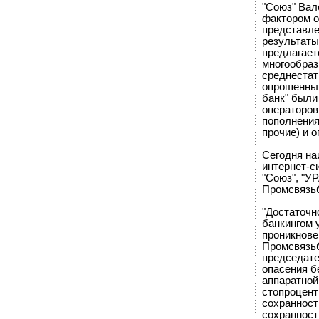
"Союз" Ва
фактором о
представле
результаты
предлагает
многообраз
среднестат
опрошенных
банк" были
операторов
пополнения
прочие) и 
Сегодня на
интернет-с
"Союз", "У
Промсвязьб
"Достаточн
банкингом 
проникнове
Промсвязьб
председате
опасения б
аппаратной
стопроцент
сохранности
сохранност