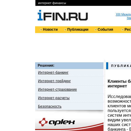
интернет финансы
XIII Меж
ба
Новости
Публикации
События
Ре
Решения:
П У Б Л И К 
Интернет-банкинг
Интернет-трейдинг
Клиенты б
интернет
Интернет-страхование
Исследован
Интернет-расчеты
возможност
клиентов м
Безопасность
пользуется
систем инт
видим увел
наших сист
банкинга - 