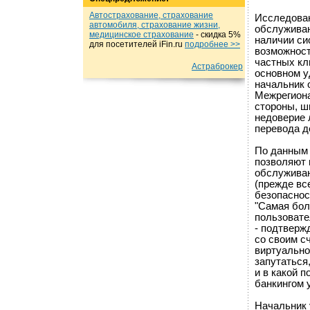
Автострахование, страхование
Исследован
автомобиля, страхование жизни,
обслуживан
медицинское страхование
- cкидка 5%
наличии си
для посетителей iFin.ru
подробнеe >>
возможност
частных кл
Астраброкер
основном у
начальник 
Межрегиона
стороны, ш
недоверие 
перевода д
По данным 
позволяют 
обслуживан
(прежде все
безопаснос
"Самая бол
пользовате
- подтверж
со своим с
виртуально
запутаться,
и в какой 
банкингом 
Начальник 