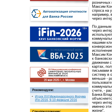
розничных 
Максим Кон
спроса на 
например, 
через интер
По данным 
через инте
используют
коммунальн
нашими кли
конверсион
исполнение
Максим Кон
к банковск
движении с
картах, по
письмами в
систему в 
меньше - р
пользовате
коммунальн
Рекомендуем:
счете, - р
Банка Влад
Итоги XVI Международного Форума
объясняетс
iFin-2016, 9-10 февраля 2016
через инте
именно эти
жизни".
Спецпредложение: