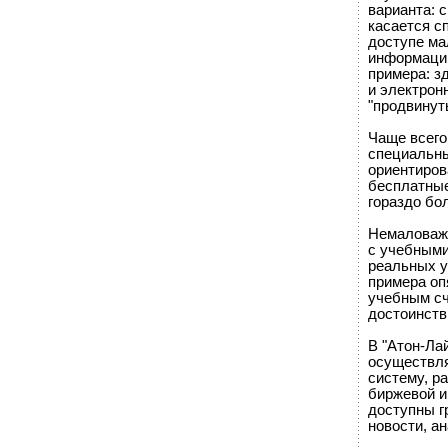
варианта: 
касается с
доступе ма
информацию
примера: з
и электрон
"продвинут
Чаще всего
специальны
ориентиров
бесплатные
гораздо бо
Немаловажн
с учебными
реальных у
примера оп
учебным сч
достоинств
В "Атон-Ла
осуществля
систему, р
биржевой и
доступны г
новости, ан