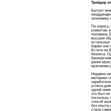
Трейдер э
Бытует мне
неординарн
экономику 
По опросу,
клиентов, 
половина. 
высшее обр
остальные 
бирже они 
Кстати на 
бизнеса. О
брокерским
ранее мужс
мужчинам р
Недавно не
материал о
заработала
успеха дов
одной неме
это был ее
поскольку 
способ выж
без опыта 
стала само