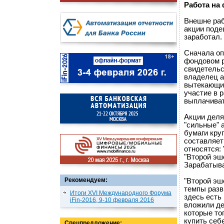
Работа на
Внешне раб
акции поде
заработал.
Сначала оп
фондовом р
свидетельс
владелец а
вытекающим
участие в 
выплачиват
Акции деля
"сильные" 
бумаги кру
составляет
относятся: 
"Второй эш
Зарабатыват
Рекомендуем:
"Второй эш
темпы разв
Итоги XVI Международного Форума
здесь есть
iFin-2016, 9-10 февраля 2016
вложили де
которые тог
купить себе
Спецпредложение: