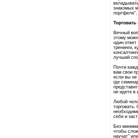
вкладывать
знакомых м
портфеле".
Торговать 
Вечный воп
этому можн
один ответ
тренинги, к
консалтинг
лучший спо
Почти кажд
вам свои п
если вы не 
где семина
представит
не идете в 
Любой чело
торговать.
необходимы
себя и зас
Без минима
чтобы слож
научат" ил