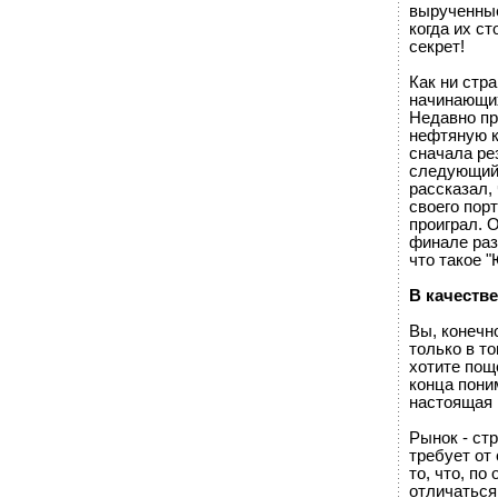
вырученные
когда их ст
секрет!
Как ни стр
начинающих
Недавно пр
нефтяную к
сначала ре
следующий 
рассказал,
своего пор
проиграл. 
финале раз
что такое 
В качеств
Вы, конечно
только в т
хотите поще
конца поним
настоящая 
Рынок - ст
требует от
то, что, п
отличаться