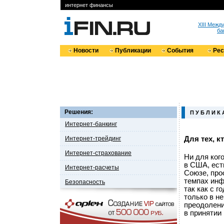
интернет финансы
XIII Меж
ба
Новости
Публикации
События
Ре
Решения:
П У Б Л И К 
Интернет-банкинг
Интернет-трейдинг
Для тех, к
Интернет-страхование
Ни для ког
в США, есть
Интернет-расчеты
Союзе, про
темпах инф
Безопасность
так как с 
только в не
преодолени
в принятии