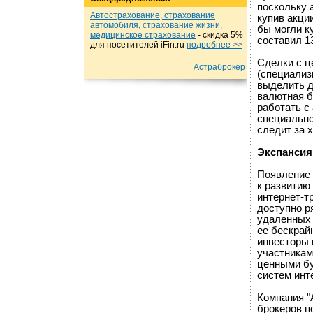
поскольку 
Автострахование, страхование
купив акции
автомобиля, страхование жизни,
бы могли ку
медицинское страхование
- cкидка 5%
составил 1
для посетителей iFin.ru
подробнеe >>
Сделки с ц
Астраброкер
(специализ
выделить 
валютная б
работать с
специально
следит за 
Экспансия
Появление 
к развитию
интернет-т
доступно р
удаленных 
ее бескрай
инвесторы 
участникам
ценными бу
систем инт
Компания "
брокеров п