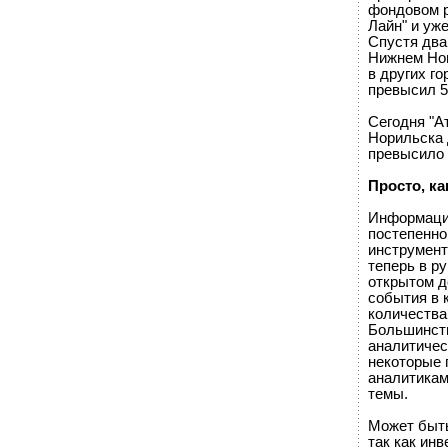
фондовом р
Лайн" и уж
Спустя два
Нижнем Нов
в других г
превысил 50
Сегодня "А
Норильска 
превысило 
Просто, ка
Информацио
постепенно
инструмент
теперь в р
открытом д
события в 
количества
Большинств
аналитичес
некоторые 
аналитикам
темы.
Может быть,
так как инв