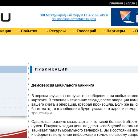
главная
|
карта
|
XIII Международный Форум ВБА-2026 «Вся
банковская автоматизация»
кации
События
Ресурсы
Глоссарий
Партнеры
О
П У Б Л И К А Ц И И
Демоверсия мобильного банкинга
В первом случае вы получаете сообщение при любых изме
карточке. В течение нескольких секунд после операции ва
вашего счета и операции, которая произошла. Если же вы с
банкомате, то в сообщении будет указан его адрес и номер,
трансакции. ...
Однако на практике оказывается, что такой большой объе
нужен. Получать в один день по десять сообщений нескольк
забивает память мобильного телефона. Вы в состоянии из
и оформить получение информации только по своему запро