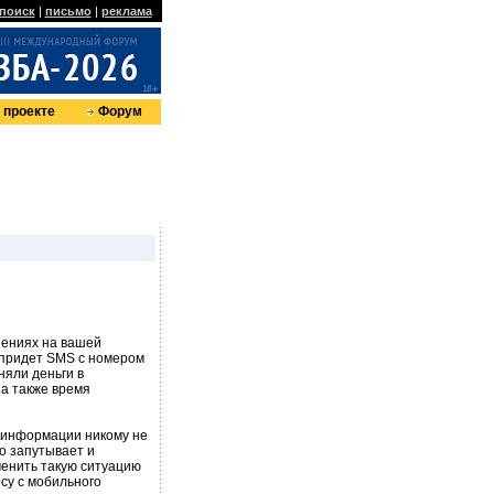
поиск
|
письмо
|
реклама
 проекте
Форум
нениях на вашей
м придет SMS с номером
няли деньги в
 а также время
м информации никому не
о запутывает и
менить такую ситуацию
су с мобильного