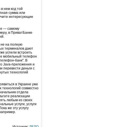
 в нем код той
упная сумма или
лучите интересующие
те — самому
меру, в ПриватБанке
ий.
 не на полную
ых терминалов дают
же успели встроить
ропе мобильный телефон
телефон-банк". В
о Java-приложения и
ли перевести деньги с
янутых технологий
оявиться в Украине уже
х технологий совместно
начальник отдела
льтате реализации
лять любым из своих
альные услуги, услуги
ока же эту услугу
например.
Источник:
ДЕЛО