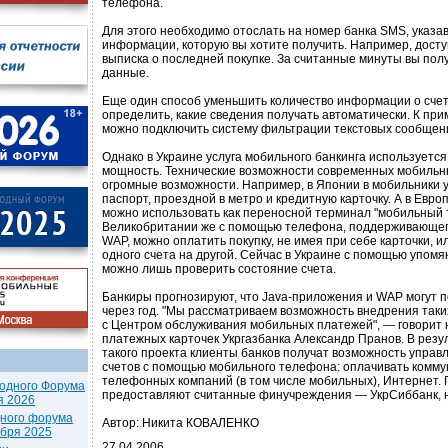
телефона.
Для этого необходимо отослать на номер банка SMS, указав
информации, которую вы хотите получить. Например, дост
выписка о последней покупке. За считанные минуты вы по
данные.
Еще один способ уменьшить количество информации о сче
определить, какие сведения получать автоматически. К при
можно подключить систему фильтрации текстовых сообщен
Однако в Украине услуга мобильного банкинга используется
мощность. Технические возможности современных мобильн
огромные возможности. Например, в Японии в мобильники у
паспорт, проездной в метро и кредитную карточку. А в Ев
можно использовать как переносной терминал "мобильный 
Великобритании же с помощью телефона, поддерживающег
WAP, можно оплатить покупку, не имея при себе карточки, и
одного счета на другой. Сейчас в Украине с помощью упом
можно лишь проверить состояние счета.
Банкиры прогнозируют, что Java-приложения и WAP могут п
через год. "Мы рассматриваем возможность внедрения таки
с Центром обслуживания мобильных платежей", — говорит 
платежных карточек Укргазбанка Александр Пранов. В резу
такого проекта клиенты банков получат возможность управ
счетов с помощью мобильного телефона: оплачивать коммун
телефонных компаний (в том числе мобильных), Интернет. П
одного Форума
предоставляют считанные финучреждения — УкрСиббанк, 
я 2026
дного форума
Автор: Никита КОВАЛЕНКО
ября 2025
27.04.2006