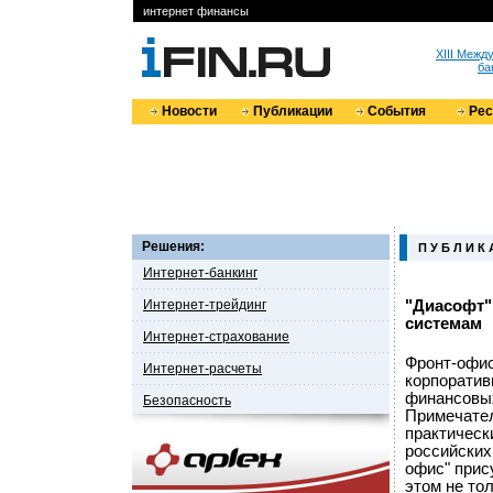
интернет финансы
XIII Меж
ба
Новости
Публикации
События
Ре
Решения:
П У Б Л И К 
Интернет-банкинг
Интернет-трейдинг
"Диасофт"
системам
Интернет-страхование
Фронт-офис
Интернет-расчеты
корпоратив
финансовых
Безопасность
Примечател
практическ
российских
офис" прис
этом не то