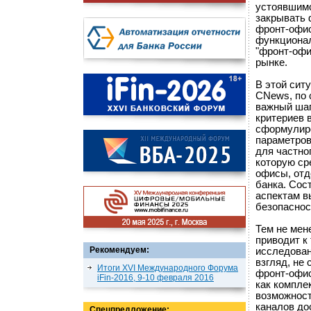
устоявшимс
закрывать 
фронт-офис
функционал
"фронт-офи
рынке.
В этой сит
CNews, по 
важный шаг
критериев 
сформулиро
параметров
для частно
которую ср
офисы, отд
банка. Сос
аспектам в
безопаснос
Тем не мен
приводит к
Рекомендуем:
исследован
взгляд, не
Итоги XVI Международного Форума
фронт-офис
iFin-2016, 9-10 февраля 2016
как компле
возможност
каналов до
Спецпредложение: