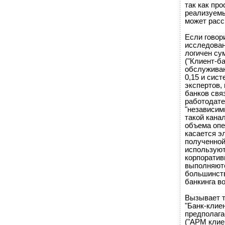
так как пр
реализуемы
может расс
Если говор
исследован
логичен су
("Клиент-ба
обслуживан
0,15 и сист
экспертов,
банков свя
работодате
"независим
такой канал
объема опе
касается э
полученной
используют
корпоратив
выполняютс
большинств
банкинга в
Вызывает т
"Банк-клие
предполага
("АРМ клие