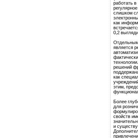
работать в 
регулярное
слишком сл
электронны
как информ
встречаетс
0,2 выгляд
Отдельным 
является р
автоматизи
фактически
технологии
решений фр
поддержана
как специ
учреждений
этим, пред
функционал
Более глуб
для рознич
формулиров
свойств им
значительн
и существу
Дополнител
привлечени