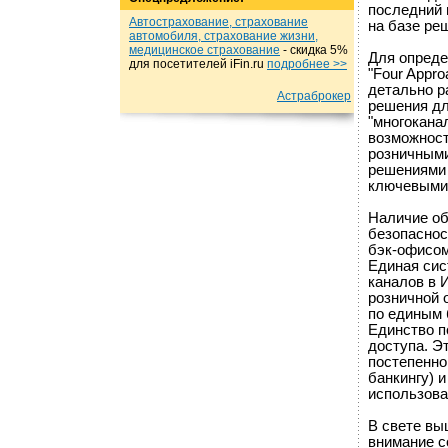
последний 
Автострахование, страхование
на базе ре
автомобиля, страхование жизни,
медицинское страхование
- cкидка 5%
Для опреде
для посетителей iFin.ru
подробнеe >>
"Four Approa
детально р
Астраброкер
решения дл
"многокана
возможност
розничными
решениями 
ключевыми
Наличие об
безопаснос
бэк-офисом
Единая сис
каналов в 
розничной 
по единым 
Единство п
доступа. Э
постепенно
банкингу) 
использова
В свете вы
внимание с