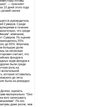
инвесторы готовы
оших”, — поясняет
а 10 дней этого года
 резкий скачок
ашается руководитель
ей Суверов. Среди
екуляциями в течение
казательно, что среди
Финам”, компании,
ет Суверов. По оценке
к приходилось 55%
ырос до 65%. Впрочем,
ров большую долю
ишь на несколько
тарович считает, что
ийских фондов в
падных хедж-фондов и
 другие были среди
етную роль на
е волатильной
ть, которая оставалась
ковского до лета
тале была на рекордно
 Долгих, оценить
ами малореально: “Оно
на кого записывать
мпаниями”. По его
активы даже резче, чем