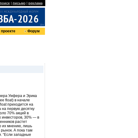
поиск
|
письмо
|
реклама
 проекте
Форум
фера Уифера и Эрика
 float) в начале
loat приходится на
а на первую десятку
оло 70% акций в
 инвесторов, 30% — в
венников растет
по их мнению, лишь
рынок. А пока там
. “Если западные