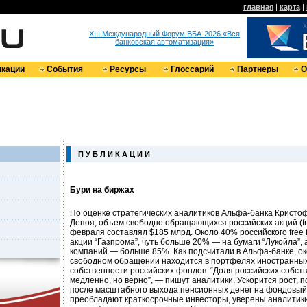
главная
|
карта
|
XIII Международный Форум ВБА-2026 «Вся
банковская автоматизация»
кации
События
Ресурсы
Глоссарий
Партнеры
О
П У Б Л И К А Ц И И
Бури на биржах
По оценке стратегических аналитиков Альфа-банка Кристо
Депоя, объем свободно обращающихся российских акций (free
февраля составлял $185 млрд. Около 40% российского free f
акции “Газпрома”, чуть больше 20% — на бумаги “Лукойла”, 
компаний — больше 85%. Как подсчитали в Альфа-банке, ок
свободном обращении находится в портфелях иностранных
собственности российских фондов. “Доля российских собст
медленно, но верно”, — пишут аналитики. Ускорится рост, 
после масштабного выхода пенсионных денег на фондовый 
преобладают краткосрочные инвесторы, уверены аналитики