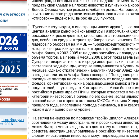
инвестфонды вкладываются в Россию надолго, то местные 
продать свои бумаги на плохих новостях и купить их на хор
Депой. Отсюда частые резкие колебания рынка. Например, з
сочетание целого ряда позитивных факторов вызвало очень
котировок — индекс РТС вырос на 150 пунктов.
“Русские спекулируют, а иностранцы инвестируют”, — согл
центра анализа рыночной конъюнктуры Газпромбанка Серг
российских игроков доля тех, кто занимается торговыми сп
дня, особенно среди интернет-трейдеров, очень высока. По
лидеров по оборотам на ММВБ — “Брокеркредитсервис” и “
которые специализируются на интернет-трейдинге, отмеча
Альфа-банка, в 2003-2005 гг. на долю российских площадо
объема торгов, а в первый месяц 2006 г. этот показатель в
Суверов оговаривается, что и среди иностранных инвесто
составляют хедж-фонды, которые вкладываются в бумаги л
месяцев. Однако стратегический аналитик “Атона” Алекс Кан
выводы аналитиков Альфа-банка неверны. “Поведение росс
последние полгода не сильно отличалось от поведения за
фондов, ориентированных на развивающиеся рынки: и те и
покупателей, — утверждает Кантарович. — А все более зам
российском рынке играют ПИФы, которые относятся к мене
категории инвесторов”. Причем, по его оценке, волатильнос
высокой начиная с ареста экс-главы ЮКОСа Михаила Ходор
прошлого года, в последние полгода снизилась, а в IV квар
низком для нашего рынка уровне.
На взгляд менеджера по продажам “Тройки Диалог” Алексея
дного Форума
соотношение между иностранными и российскими инвестор
ля 2016
может быстро меняться день ото дня, к тому же непонятно, 
средства иностранцев, управляемые российскими инвестко
словам, иностранные инвесторы могут перекладывать свои 