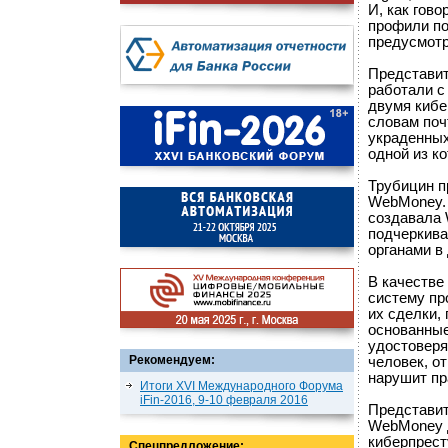
И, как гов
профили по
предусмотр
Представит
работали с
двумя кибе
словам поч
украденных
одной из к
Трубицин п
WebMoney. Н
создавала 
подчеркива
органами в
В качестве
систему пр
их сделки,
основанные
удостоверя
Рекомендуем:
человек, о
нарушит пр
Итоги XVI Международного Форума
iFin-2016, 9-10 февраля 2016
Представит
WebMoney д
киберпрест
Спецпредложение: