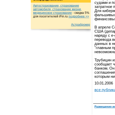
судами и п
Автострахование, страхование
затратное 
автомобиля, страхование жизни,
Для киберж
медицинское страхование
- cкидка 5%
фальшивых 
для посетителей iFin.ru
подробнеe >>
финансовы
Астраброкер
В апреле С
США (депар
наряду с e
перевода в
данных в н
"главным п
невозможны
Трубицин и
сообщает ч
банком. Он
соглашения
которым ни
10.01.2006
все публик
Размещение и