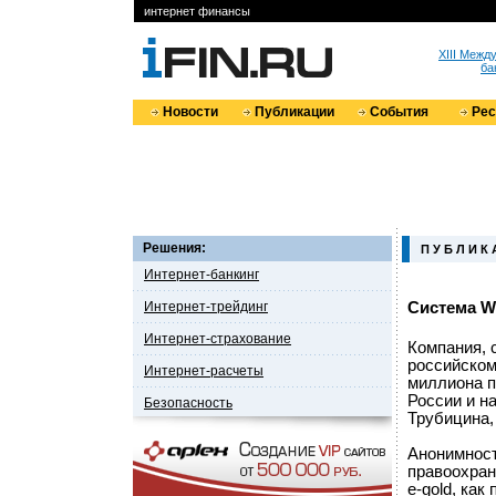
интернет финансы
XIII Меж
ба
Новости
Публикации
События
Ре
Решения:
П У Б Л И К 
Интернет-банкинг
Интернет-трейдинг
Система W
Интернет-страхование
Компания, 
российском
Интернет-расчеты
миллиона п
России и н
Безопасность
Трубицина,
Анонимност
правоохран
e-gold, ка