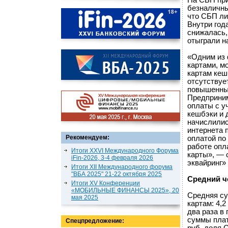
На СБП при
безналичны
что СБП ли
Внутри год
снижалась,
отыграли на
«Одним из 
картами, м
картам кеш
отсутствуе
повышенный
Предприним
оплаты с у
кешбэки и 
начислилис
интернета 
Рекомендуем:
оплатой по
работе опл
Итоги XXVI Международного Форума
карты», — 
iFin-2026, 3-4 февраля 2026
эквайринг» 
Итоги XII Международного форума
"ВБА 2025" 21-22 октября 2025
Средний ч
Итоги XV Конференции
«МОБИЛЬНЫЕ ФИНАНСЫ 2025», 20
Средняя су
мая 2025
картам: 4,2
два раза в 
суммы плат
Спецпредложение: