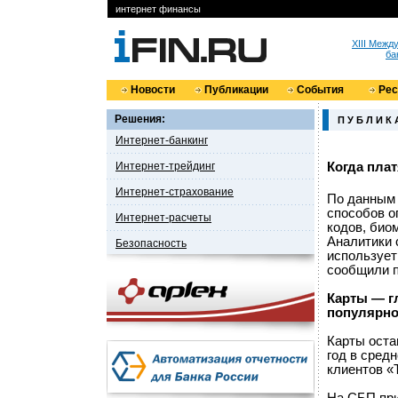
интернет финансы
XIII Меж
ба
Новости
Публикации
События
Ре
Решения:
П У Б Л И К 
Интернет-банкинг
Интернет-трейдинг
Когда пла
Интернет-страхование
По данным 
способов о
Интернет-расчеты
кодов, био
Аналитики 
Безопасность
использует
сообщили п
Карты — г
популярно
Карты оста
год в сред
клиентов «