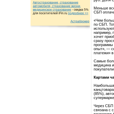
руб. доля 
Автострахование, страхование
автомобиля, страхование жизни,
Меньше всег
медицинское страхование
- cкидка 5%
СБП оплачи
для посетителей iFin.ru
подробнеe >>
«Чем больш
Астраброкер
по СБП. То
используют
например, 
хочет прио
сразу прос
программы 
опыт», — с
платежи» в
Самые боль
медицина и
покупатели 
Картами ч
Наибольшая
канцтовара
(85%), авт
супермарке
Через СБП 
связана с 