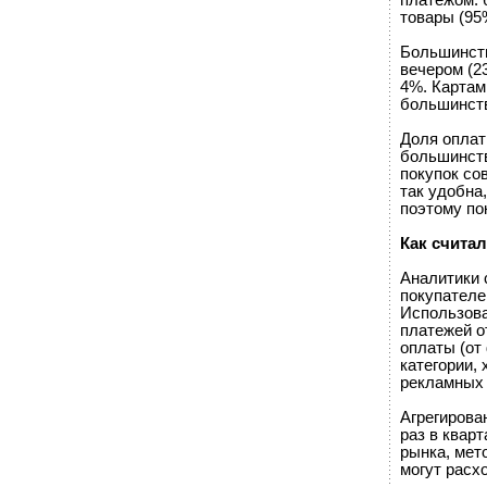
платежом: 
товары (95
Большинств
вечером (2
4%. Картам
большинств
Доля оплат
большинств
покупок со
так удобна
поэтому по
Как счита
Аналитики 
покупателе
Использова
платежей о
оплаты (от
категории,
рекламных 
Агрегирова
раз в квар
рынка, мет
могут расх