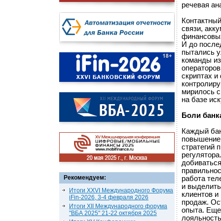
речевая ана
Контактный
связи, акк
финансовых
И до после
пытались у
команды из
операторов
скриптах и
контролиру
мирилось с
на базе ис
Боли банк
Каждый бан
повышение 
стратегий 
регулятора
добиваться
правильнос
Рекомендуем:
работа тел
и выделить
Итоги XXVI Международного Форума
клиентов и
iFin-2026, 3-4 февраля 2026
продаж. Ос
Итоги XII Международного форума
опыта. Еще
"ВБА 2025" 21-22 октября 2025
лояльность