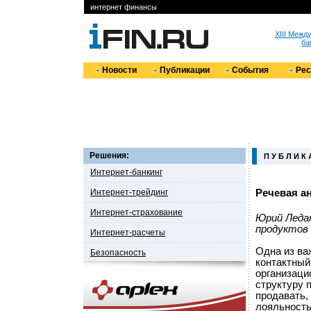
интернет финансы
XIII Меж
ба
Новости
Публикации
События
Ре
Решения:
П У Б Л И К 
Интернет-банкинг
Интернет-трейдинг
Речевая а
Интернет-страхование
Юрий Ледак
продуктов 
Интернет-расчеты
Одна из ва
Безопасность
контактный
организаци
структуру 
продавать,
лояльность