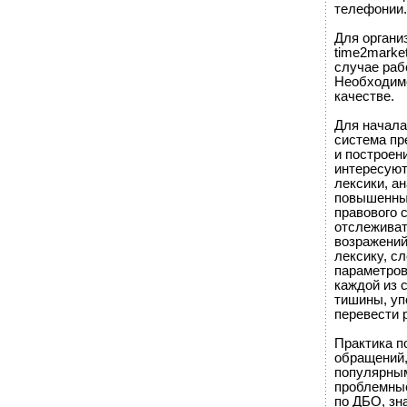
телефонии.
Для органи
time2marke
случае раб
Необходимо
качестве.
Для начала
система пре
и построен
интересуют
лексики, а
повышенных
правового 
отслеживат
возражений
лексику, с
параметров
каждой из 
тишины, уп
перевести 
Практика п
обращений,
популярным
проблемные
по ДБО, зна