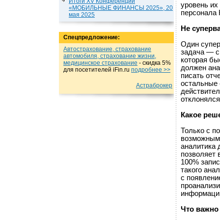
Итоги XV Конференции
уровень их 
«МОБИЛЬНЫЕ ФИНАНСЫ 2025», 20
персонала 
мая 2025
Не суперв
Спецпредложение:
Один супер
Автострахование, страхование
задача — с
автомобиля, страхование жизни,
которая бы
медицинское страхование
- cкидка 5%
должен ана
для посетителей iFin.ru
подробнеe >>
писать отч
остальные о
Астраброкер
действител
отклонялся
Какое реш
Только с п
возможным 
аналитика 
позволяет 
100% запис
такого ана
с появлени
проанализи
информацию
Что важно