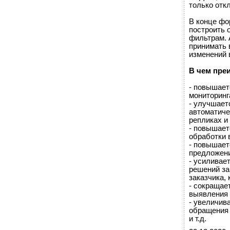
только отк
В конце фо
построить 
фильтрам. 
принимать 
изменений 
В чем пре
- повышает
мониторинг
- улучшает
автоматиче
репликах и
- повышает
обработки 
- повышаетс
предложени
- усиливае
решений за
заказчика, 
- сокращае
выявления 
- увеличив
обращения 
и т.д.