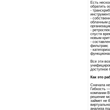
Есть неско
обратить о
- транскри
инструмент
- собствен
облачным р
организаци
- ретроспе
спустя вре
новым крит
- составле
фильтрам;
- категори
функциона
Все эти во
унифициров
доступное 
Как это ра
Сначала не
Гибкость —
компании B
решение мо
займет не 
виртуально
анализа по