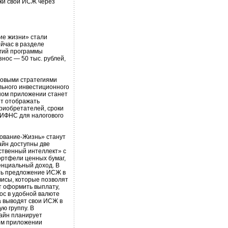
ики свои ИСЖ через
ие жизни» стали
йчас в разделе
егий программы
нос — 50 тыс. рублей,
новыми стратегиями
ьного инвестиционного
ьном приложении станет
ет отображать
риобретателей, сроки
 ИФНС для налогового
ование-Жизнь» станут
айн доступны две
ственный интеллект» с
ортфели ценных бумаг,
енциальный доход. В
ть предложение ИСЖ в
исы, которые позволят
т оформить выплату,
ос в удобной валюте
а выводят свои ИСЖ в
ю группу. В
айн планирует
ном приложении