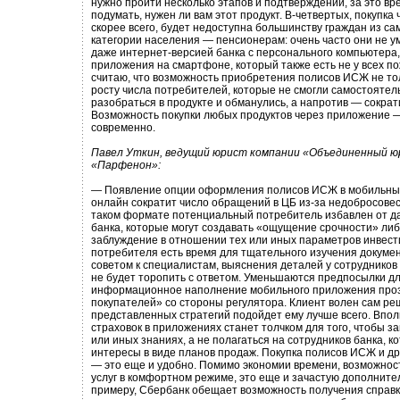
нужно пройти несколько этапов и подтверждений, за это в
подумать, нужен ли вам этот продукт. В-четвертых, покупка
скорее всего, будет недоступна большинству граждан из с
категории населения — пенсионерам: очень часто они не у
даже интернет-версией банка с персонального компьютера,
приложения на смартфоне, который также есть не у всех п
считаю, что возможность приобретения полисов ИСЖ не тол
росту числа потребителей, которые не смогли самостояте
разобраться в продукте и обманулись, а напротив — сократи
Возможность покупки любых продуктов через приложение —
современно.
Павел Уткин, ведущий юрист компании «Объединенный ю
«Парфенон»:
— Появление опции оформления полисов ИСЖ в мобильны
онлайн сократит число обращений в ЦБ из-за недобросовес
таком формате потенциальный потребитель избавлен от д
банка, которые могут создавать «ощущение срочности» либ
заблуждение в отношении тех или иных параметров инвест
потребителя есть время для тщательного изучения докуме
советом к специалистам, выяснения деталей у сотрудников
не будет торопить с ответом. Уменьшаются предпосылки 
информационное наполнение мобильного приложения проз
покупателей» со стороны регулятора. Клиент волен сам реш
представленных стратегий подойдет ему лучше всего. Впол
страховок в приложениях станет толчком для того, чтобы з
или иных знаниях, а не полагаться на сотрудников банка, 
интересы в виде планов продаж. Покупка полисов ИСЖ и др
— это еще и удобно. Помимо экономии времени, возможнос
услуг в комфортном режиме, это еще и зачастую дополните
примеру, Сбербанк обещает возможность получения справ