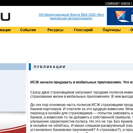
главная
|
карта
|
XIII Международный Форум ВБА-2026 «Вся
банковская автоматизация»
кации
События
Ресурсы
Глоссарий
Партнеры
О
П У Б Л И К А Ц И И
ИСЖ начали продавать в мобильных приложениях. Что и
Сразу двое страховщиков запускают продажи полисов инве
страховании жизни в мобильных приложениях. В чем выгод
До сих пор основную часть полисов ИСЖ страховщики про
банков-партнеров. И платили за это щедрую комиссию. Може
переход в онлайн для страховщиков — попытка завоевать 
банков, а комиссию то ли добавить к собственной прибыли, 
улучшение характеристик полиса. Но это не так. Без банко
в онлайне не обойтись. И канал слишком раскрученный (ско
установлено банковских приложений? А страховых?), и пр