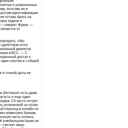
арсенале
инятые и узаконенные
му, поэтому не в
оцессам идентификации
не готовы брать на
свои задачи и
 — говорит Жуков. —
тличается от
.
 упрощать. «Мы
 удобством этого
еральный директор
нции в ВСС. — С
нционный доступ к
а один платеж и с общей
 и точной даты ее
и (Интернет есть даже
аж есть и еще один
родаж. СК часто сетуют
ть уплаченной за полис
ый переход в онлайн по
ких комиссиях банкам.
онную часть полиса,
Ж в мобильном банке не
— считает вице-