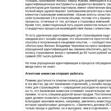
«АльфаСтрахование-Жизнь» Ивана Жукова, имеющиеся в 
идентификационные инструменты в диджитал-формате, пр
регулятором для банков-партнеров, имеют облегченную фор
полной мере удовлетворяют требованиям регулятора к пр
клиентов страховыми компаниями. «Банки-агенты зачастую 
себя полномочия СК в полном объеме, потому что у банков 
процессы, отличные от тех, которые у страховых компаний,
Кроме того, инвестиционный путь наших клиентов сильно о
стандартных процессов взаимодействия банка с клиентом»
То есть удаленную идентификацию для страховщиков надо
ожидаем рост онлайн-продаж, что объясняется простотой и
способа и полученным в пандемию опытом, — сообщил ген
«Ингосстрах-Жизни» Владимир Черников на пресс-конфере
упрощенной идентификацией мы сможем обеспечить диста
полису страхования жизни с премией до 60 тысяч рублей з
суммой 200 тысяч рублей».
Но пока упрощенная идентификация в процессе обсуждения
ввода никто не знает.
Агентские комиссии отправят работать
Помимо доступности покупки полиса для широкой аудитори
в тех местах, где нет банковских отделений), у онлайн-прод
плюс для страховщиков — сокращение расходов на канал п
на то, что банковские комиссии отнимают значительную час
премии, то есть слишком дорогой канал продаж. Постепенн
идее должен позволить страховщикам сэкономить на агентс
Благодаря экономии можно, например, увеличить инвестици
которая зарабатывает доходность. «Заключить договор ИС
только проще и удобнее, но и выгоднее, чем в отделениях, 