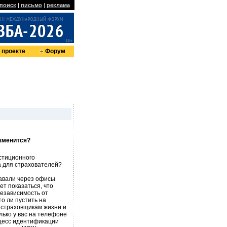
поиск
|
письмо
|
реклама
 проекте
Форум
зменится?
стиционного
а для страхователей?
давали через офисы
т показаться, что
независимость от
то ли пустить на
в страховщикам жизни и
лько у вас на телефоне
оцесс идентификации