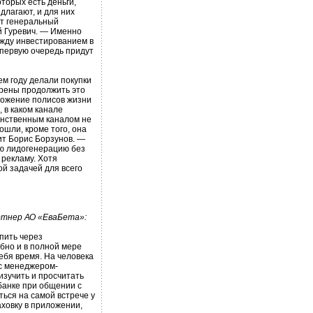
торых есть деньги,
длагают, и для них
ет генеральный
 Гуревич. — Именно
ежду инвестированием в
 первую очередь придут
м году делали покупки
ерены продолжить это
ложение полисов жизни
 в каком канале
динственным каналом не
ошли, кроме того, она
ит Борис Борзунов. —
ую лидогенерацию без
 рекламу. Хотя
ой задачей для всего
артнер АО «ЕваБета»:
упить через
бно и в полной мере
ебя время. На человека
 с менеджером-
изучить и просчитать
банке при общении с
ться на самой встрече у
аховку в приложении,