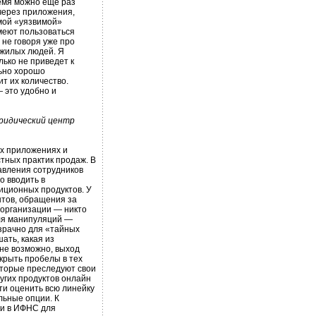
ремя можно еще раз
 через приложения,
амой «уязвимой»
меют пользоваться
 не говоря уже про
ожилых людей. Я
ько не приведет к
льно хорошо
т их количество.
 это удобно и
ридический центр
х приложениях и
тных практик продаж. В
авления сотрудников
о вводить в
иционных продуктов. У
нтов, обращения за
 организации — никто
для манипуляций —
рачно для «тайных
ать, какая из
не возможно, выход
акрыть пробелы в тех
которые преследуют свои
угих продуктов онлайн
ти оценить всю линейку
льные опции. К
ки в ИФНС для