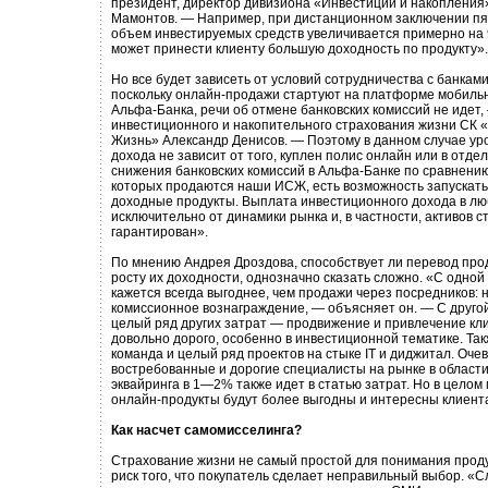
президент, директор дивизиона «Инвестиции и накопления
Мамонтов. — Например, при дистанционном заключении пя
объем инвестируемых средств увеличивается примерно на 
может принести клиенту большую доходность по продукту».
Но все будет зависеть от условий сотрудничества с банками
поскольку онлайн-продажи стартуют на платформе мобиль
Альфа-Банка, речи об отмене банковских комиссий не идет,
инвестиционного и накопительного страхования жизни СК
Жизнь» Александр Денисов. — Поэтому в данном случае ур
дохода не зависит от того, куплен полис онлайн или в отдел
снижения банковских комиссий в Альфа-Банке по сравнению
которых продаются наши ИСЖ, есть возможность запускать
доходные продукты. Выплата инвестиционного дохода в л
исключительно от динамики рынка и, в частности, активов с
гарантирован».
По мнению Андрея Дроздова, способствует ли перевод пр
росту их доходности, однозначно сказать сложно. «С одной
кажется всегда выгоднее, чем продажи через посредников: 
комиссионное вознаграждение, — объясняет он. — С другой
целый ряд других затрат — продвижение и привлечение кли
довольно дорого, особенно в инвестиционной тематике. Так
команда и целый ряд проектов на стыке IT и диджитал. Оче
востребованные и дорогие специалисты на рынке в област
эквайринга в 1—2% также идет в статью затрат. Но в целом
онлайн-продукты будут более выгодны и интересны клиент
Как насчет самомисселинга?
Страхование жизни не самый простой для понимания продук
риск того, что покупатель сделает неправильный выбор. «