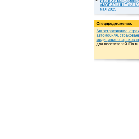
Итоги XV Конференц
«МОБИЛЬНЫЕ ФИНАН
мая 2025
Спецпредложение:
Автострахование, стра
автомобиля, страхован
медицинское страхова
для посетителей iFin.r