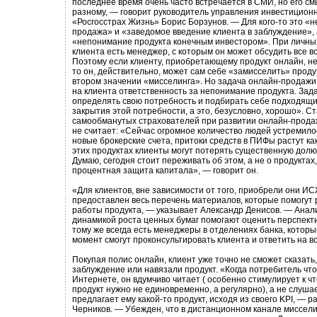
последнее время очень часто встречается в СМИ, но его см
разному, — говорит руководитель управления инвестицион
«Росгосстрах Жизнь» Борис Борзунов. — Для кого-то это «
продажа» и «заведомое введение клиента в заблуждение», а
«непонимание продукта конечным инвестором». При личных
клиента есть менеджер, с которым он может обсудить все 
Поэтому если клиенту, приобретающему продукт онлайн, н
то он, действительно, может сам себе «замисселить» продук
втором значении «мисселинга». Но задача онлайн-продажи
на клиента ответственность за непонимание продукта. Зад
определять свою потребность и подбирать себе подходящи
закрытия этой потребности, а это, безусловно, хорошо». С
самообманутых страхователей при развитии онлайн-прода
не считает: «Сейчас огромное количество людей устремило
новые брокерские счета, притоки средств в ПИФы растут как
этих продуктах клиенты могут потерять существенную долю
Думаю, сегодня стоит переживать об этом, а не о продуктах, 
процентная защита капитала», — говорит он.
«Для клиентов, вне зависимости от того, приобрели они ИС
предоставлен весь перечень материалов, которые помогут 
работы продукта, — указывает Александр Денисов. — Анали
динамикой роста ценных бумаг помогают оценить перспекти
тому же всегда есть менеджеры в отделениях банка, котор
момент смогут проконсультировать клиента и ответить на в
Покупая полис онлайн, клиент уже точно не сможет сказать, 
заблуждение или навязали продукт. «Когда потребитель что
Интернете, он вдумчиво читает ( особенно стимулирует к чт
продукт нужно не единовременно, а регулярно), а не слуш
предлагает ему какой-то продукт, исходя из своего KPI, — 
Черников. — Убежден, что в дистанционном канале миссели