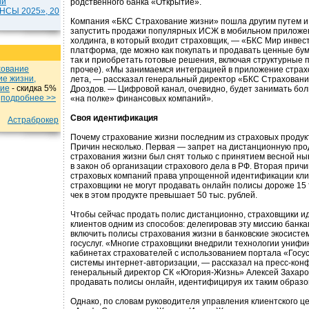
ии
родственного банка «Открытие».
СЫ 2025», 20
Компания «БКС Страхование жизни» пошла другим путем и 
запустить продажи популярных ИСЖ в мобильном приложе
холдинга, в который входит страховщик, — «БКС Мир инвес
платформа, где можно как покупать и продавать ценные бу
так и приобретать готовые решения, включая структурные 
хование
прочее). «Мы занимаемся интеграцией в приложение страхо
ие жизни,
лета, — рассказал генеральный директор «БКС Страхован
ние
- cкидка 5%
Дроздов. — Цифровой канал, очевидно, будет занимать бо
u
подробнеe >>
«на полке» финансовых компаний».
Своя идентификация
Астраброкер
Почему страхование жизни последним из страховых продук
Причин несколько. Первая — запрет на дистанционную про
страхования жизни был снят только с принятием весной ны
в закон об организации страхового дела в РФ. Вторая причи
страховых компаний права упрощенной идентификации кли
страховщики не могут продавать онлайн полисы дороже 15 
чек в этом продукте превышает 50 тыс. рублей.
Чтобы сейчас продать полис дистанционно, страховщики 
клиентов одним из способов: делегировав эту миссию банка
включить полисы страхования жизни в банковские экосисте
госуслуг. «Многие страховщики внедрили технологии унифи
кабинетах страхователей с использованием портала «Госус
системы интернет-авторизации, — рассказал на пресс-ко
генеральный директор СК «Югория-Жизнь» Алексей Захаро
продавать полисы онлайн, идентифицируя их таким образо
Однако, по словам руководителя управления клиентского ц