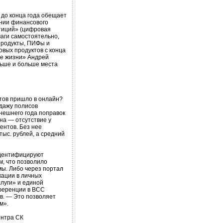
до конца года обещает
нии финансового
тиций» (цифровая
маги самостоятельно,
продукты, ПИФы и
вых продуктов с конца
ие жизни» Андрей
льше и больше места
тов пришло в онлайн?
дажу полисов
нешнего года поправок
на — отсутствие у
ентов. Без нее
тыс. рублей, а средний
идентифицируют
м, что позволило
мы. Либо через портал
кации в личных
луги» и единой
нференции в ВСС
в. — Это позволяет
м».
ентра СК