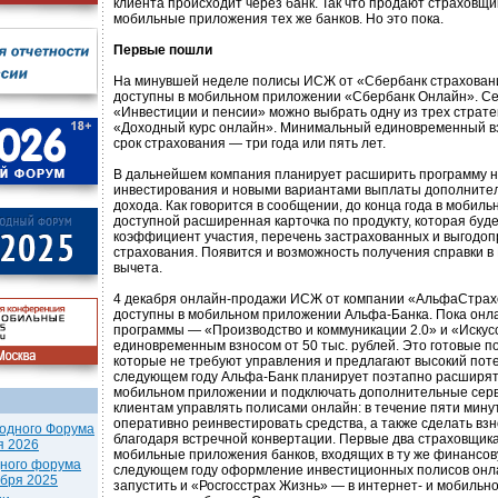
клиента происходит через банк. Так что продают страховщ
мобильные приложения тех же банков. Но это пока.
Первые пошли
На минувшей неделе полисы ИСЖ от «Сбербанк страхован
доступны в мобильном приложении «Сбербанк Онлайн». Се
«Инвестиции и пенсии» можно выбрать одну из трех страт
«Доходный курс онлайн». Минимальный единовременный вз
срок страхования — три года или пять лет.
В дальнейшем компания планирует расширить программу 
инвестирования и новыми вариантами выплаты дополнител
дохода. Как говорится в сообщении, до конца года в мобил
доступной расширенная карточка по продукту, которая буд
коэффициент участия, перечень застрахованных и выгодоп
страхования. Появится и возможность получения справки в
вычета.
4 декабря онлайн-продажи ИСЖ от компании «АльфаСтрах
доступны в мобильном приложении Альфа-Банка. Пока онл
программы — «Производство и коммуникации 2.0» и «Искус
единовременным взносом от 50 тыс. рублей. Это готовые п
которые не требуют управления и предлагают высокий пот
следующем году Альфа-Банк планирует поэтапно расширя
мобильном приложении и подключать дополнительные серв
клиентам управлять полисами онлайн: в течение пяти мину
оперативно реинвестировать средства, а также сделать взн
одного Форума
благодаря встречной конвертации. Первые два страховщик
я 2026
мобильные приложения банков, входящих в ту же финансову
дного форума
следующем году оформление инвестиционных полисов онл
ября 2025
запустить и «Росгосстрах Жизнь» — в интернет- и мобиль