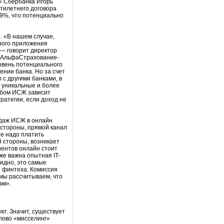
» Сбербанка Игорь
тилетнего договора
9%, что потенциально
. «В нашем случае,
ного приложения
 — говорит директор
 «АльфаСтрахование-
овень потенциального
ении банка. Но за счет
 с другими банками, в
 уникальные и более
юбом ИСЖ зависит
тратегии, если доход не
одаж ИСЖ в онлайн
 стороны, прямой канал
не надо платить
 стороны, возникает
ентов онлайн стоит
же важна опытная IT-
видно, это самые
и финтеха. Комиссия
 мы рассчитываем, что
ам».
т. Значит, существует
Слово «мисселинг»