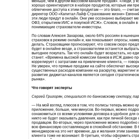
меньше, чем в другом массовом канале продаж». «Люди, у ко
хорошо ориентируются в наборе продуктов, которые им пре
облегчение доступа к этим продуктам — это благо, — счита
директор ООО «Капитал Лайф Страхование жизни» Евгений
эти люди придут в онлайн. Они уже осознанно выбирают м
ОФЗ, открытием ИИС и покупкой ИСЖ». Словом, в онлайн в
понимающие страхователи-инвесторы.
По словам Алексея Захарова, около 64% россиян в нынешне
страховок в режиме онлайн и, как показывают опросы, нам
делать. Страховщики прогнозируют, что совсем скоро пред
будет в онлайне везде, а страхователям останется выбрать,
выгоднее покупать. Так что онлайн будет возрастать, но е
станет. «Времена высокой комиссии банков в ИСЖ давно пр
коррелирует с затратами на привлечение клиента, — говор
Не уверен, что прямые продажи на сайте обеспечат высок
существенных расходов компании на раскрутку, маркетинг и
развитие диджитал-каналов является сегодня стратегическ
рынка».
Что говорят эксперты
Сергей Григорян, специалист по банковскому сектору, п
— На мой взгляд, плюсов в том, что полисы теперь можно к
приложение, больше, чем минусов. Во-первых, можно подро
ознакомиться со всеми условиями договора в удобное для с
никто не будет оказывать давления, как при личной беседе
продавцом. Во-вторых, через приложение можно подробно 
всю финансовую составляющую в спокойной обстановке. В 
менеджером на это нет времени, да и желания этим занима
клиента тоже не возникает. В-третьих, чтобы оформить стр