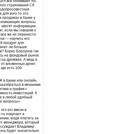
ысл все понимают по-
ного страхования СК
недобросовестная
 для кого-то это
 продажах в банке у
возникающие вопросы.
е хватит информации,
т, если мы говорим о
 все же не перенести
ача — научить его
й продукт для
танет ли больше
ж? Борис Борзунов так
сь на фондовый рынок:
 на дрожжах. А ведь в
 от вложенных денег.
где есть 100-
Ж в банке или онлайн,
разобраться в механике
тика и график с
вность инвестиций. К
ые в любой удобный
се вопросы».
что его ввели в
-то покупает в
ению, когда платить за
ает менеджера, который
рассуждает Владимир
нга будет значительно