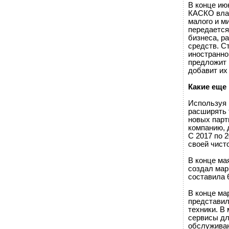
В конце ию
КАСКО вла
малого и м
передается
бизнеса, р
средств. С
иностранно
предложит 
добавит их
Какие еще
Используя 
расширять 
новых парт
компанию, 
С 2017 по 
своей чист
В конце ма
создал мар
составила 
В конце ма
представил
техники. В
сервисы дл
обслуживан