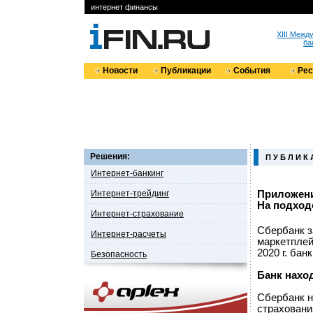
интернет финансы
XIII Меж
ба
Новости
Публикации
События
Ре
Решения:
П У Б Л И К 
Интернет-банкинг
Интернет-трейдинг
Приложени
На подход
Интернет-страхование
Сбербанк з
Интернет-расчеты
маркетплей
2020 г. ба
Безопасность
Банк нахо
Сбербанк н
страховани