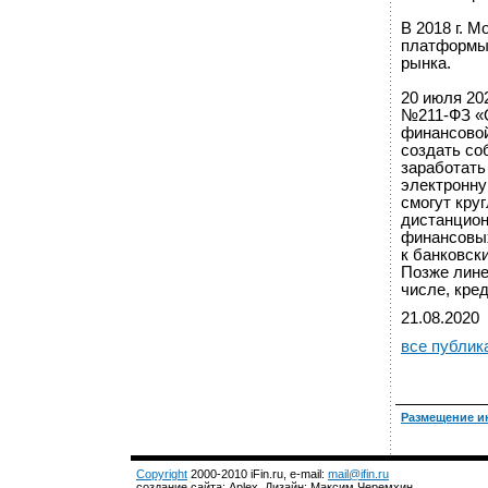
В 2018 г. 
платформы 
рынка.
20 июля 20
№211-ФЗ «
финансовой
создать со
заработать
электронну
смогут кру
дистанцион
финансовых
к банковск
Позже лине
числе, кре
21.08.2020
все публик
Размещение и
Copyright
2000-2010 iFin.ru, e-mail:
mail@ifin.ru
создание сайта: Aplex, Дизайн: Максим Черемхин