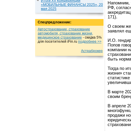
Итоги XV Конференции
Напомним, 
«МОБИЛЬНЫЕ ФИНАНСЫ 2025», 20
РФ, соглас
мая 2025
аккредитац
171).
Спецпредложение:
О своем же
Автострахование, страхование
заявлял еще
автомобиля, страхование жизни,
медицинское страхование
- cкидка 5%
И.О. генди
для посетителей iFin.ru
подробнеe >>
Попов гово
компании н
Астраброкер
страхование
быть норма
Тогда по и
жизни» ста
статистике
увеличивши
В марте 20
своим брен
В апреле 2
многофункц
продажи но
юридически
страхован