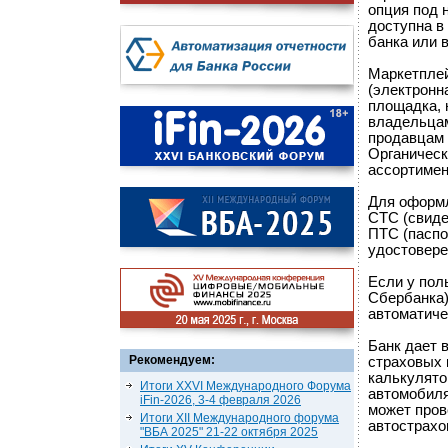
опция под 
доступна в
банка или 
Маркетплей
(электронна
площадка, 
владельцам
продавцам 
Органическ
ассортимен
Для оформл
СТС (свиде
ПТС (паспо
удостовере
Если у пол
Сбербанка)
автоматиче
Банк дает 
Рекомендуем:
страховых 
калькулято
Итоги XXVI Международного Форума
автомобиля
iFin-2026, 3-4 февраля 2026
может пров
Итоги XII Международного форума
автострахо
"ВБА 2025" 21-22 октября 2025