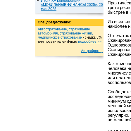
Итоги XV Конференции
Практическ
«МОБИЛЬНЫЕ ФИНАНСЫ 2025», 20
трети респ
мая 2025
быстрее в 
Из всех сп
Спецпредложение:
наиболее 
Автострахование, страхование
автомобиля, страхование жизни,
Отпечаток
медицинское страхование
- cкидка 5%
Сканирован
для посетителей iFin.ru
подробнеe >>
Одноразов
Сканирован
Астраброкер
Сканирова
Как отмеча
человека н
многочисле
или платеж
воспользов
Сообщается
исследован
минимум од
меньшей ме
использова
регулярно.
по меньшей