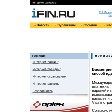
интернет финансы
XIII Меж
ба
Новости
Публикации
События
Ре
Решения:
П У Б Л И К 
Интернет-банкинг
Интернет-трейдинг
Биометрия
способ ид
Интернет-страхование
Международ
Интернет-расчеты
платежная 
паролей и 
Безопасность
использова
пальцев и 
Visa в стр
Согласно и