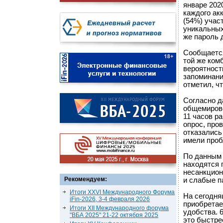
январе 202
каждого ак
(54%) учас
уникальных
же пароль 
Сообщается
той же ком
вероятност
запоминани
отметил, ч
Согласно д
общемирово
11 часов р
опрос, про
отказались 
имели проб
По данным V
находятся 
несанкцион
Рекомендуем:
и слабые п
Итоги XXVI Международного Форума
На сегодня
iFin-2026, 3-4 февраля 2026
приобретае
Итоги XII Международного форума
удобства. 
"ВБА 2025" 21-22 октября 2025
это быстре