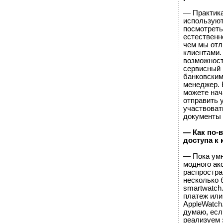
— Практика
используют
посмотреть 
естественн
чем мы отл
клиентами.
возможност
сервисный 
банковским
менеджер. 
можете нач
отправить 
участвоват
документы 
— Как по-
доступа к
— Пока умн
модного ак
распростра
несколько 
smartwatch
платеж или
AppleWatch
думаю, есл
реализуем 