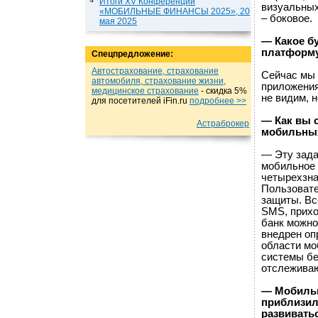
Итоги XV Конференции
визуальных
«МОБИЛЬНЫЕ ФИНАНСЫ 2025», 20
– боковое.
мая 2025
— Какое б
платформ
Спецпредложение:
Автострахование, страхование
Сейчас мы 
автомобиля, страхование жизни,
приложения
медицинское страхование
- cкидка 5%
не видим, 
для посетителей iFin.ru
подробнеe >>
— Как вы 
Астраброкер
мобильных
— Эту зада
мобильное 
четырехзна
Пользовате
защиты. В
SMS, прихо
банк можно
внедрен оп
области мо
системы бе
отслежива
— Мобильн
приблизил
развивать