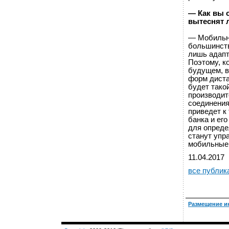
— Как вы 
вытеснят 
— Мобильны
большинств
лишь адапт
Поэтому, к
будущем, в
форм диста
будет тако
производит
соединения
приведет к
банка и ег
для опреде
станут упр
мобильные
11.04.2017
все публик
Размещение и