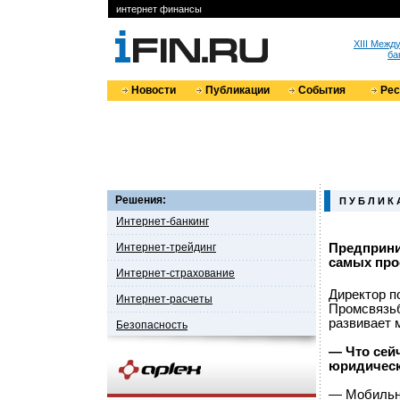
интернет финансы
XIII Меж
ба
Новости
Публикации
События
Ре
Решения:
П У Б Л И К 
Интернет-банкинг
Интернет-трейдинг
Предприни
самых про
Интернет-страхование
Директор п
Интернет-расчеты
Промсвязьб
развивает 
Безопасность
— Что сей
юридическ
— Мобильны