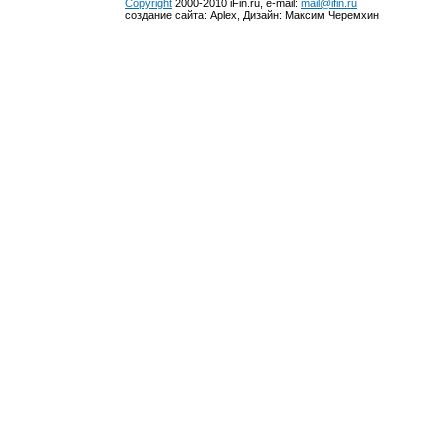
Copyright
2000-2010 iFin.ru, e-mail:
mail@ifin.ru
создание сайта: Aplex, Дизайн: Максим Черемхин