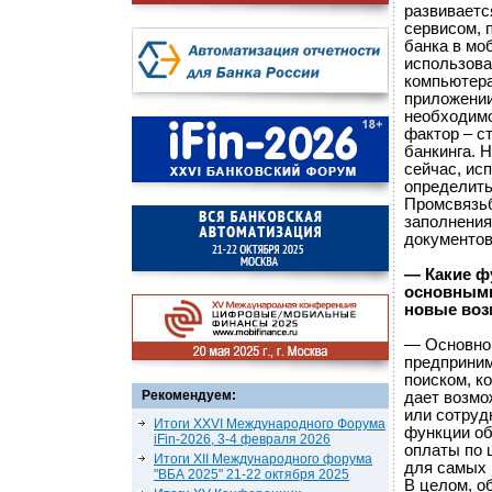
развиваетс
сервисом, 
банка в мо
использова
компьютера
приложении
необходимо
фактор – с
банкинга. 
сейчас, ис
определить
Промсвязьб
заполнени
документов
— Какие ф
основными
новые воз
— Основной
предприним
поиском, к
Рекомендуем:
дает возмо
или сотруд
Итоги XXVI Международного Форума
функции об
iFin-2026, 3-4 февраля 2026
оплаты по 
Итоги XII Международного форума
для самых 
"ВБА 2025" 21-22 октября 2025
В целом, о