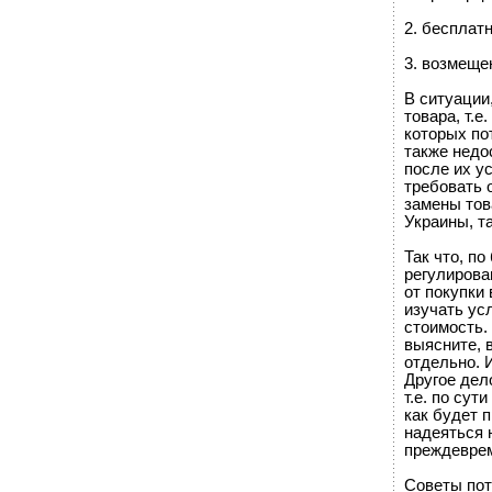
2. бесплат
3. возмеще
В ситуации
товара, т.е
которых по
также недо
после их у
требовать 
замены тов
Украины, та
Так что, по
регулирова
от покупки
изучать ус
стоимость. 
выясните, 
отдельно. 
Другое дел
т.е. по сут
как будет 
надеяться 
преждевре
Советы по