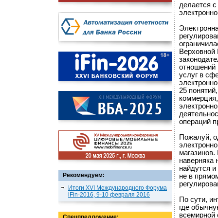
делается с
электронно
Электронна
регулирова
ограничила
Верховной 
законодате
отношений 
услуг в сф
электронно
25 понятий,
коммерция,
электронно
деятельнос
операций п
Пожалуй, о
электронно
магазинов.
наверняка 
найдутся и 
Рекомендуем:
не в прямо
регулирова
Итоги XVI Международного Форума
iFin-2016, 9-10 февраля 2016
По сути, ин
где обычну
всемирной 
Спецпредложение: