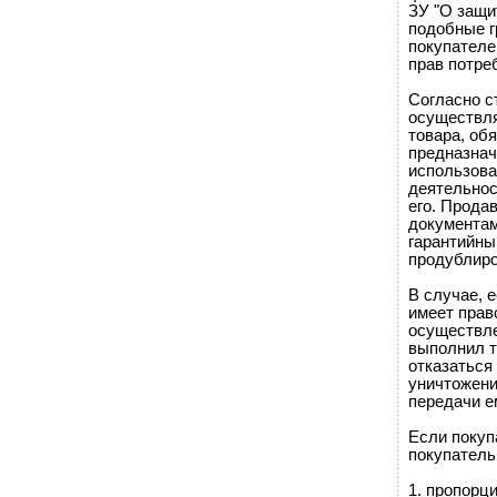
ЗУ "О защи
подобные г
покупателе
прав потре
Согласно с
осуществля
товара, об
предназнач
использова
деятельнос
его. Прода
документам
гарантийны
продублиро
В случае, 
имеет прав
осуществле
выполнил т
отказаться 
уничтожени
передачи е
Если покуп
покупатель
1. пропорц