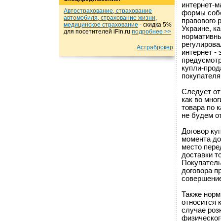
интернет-м
Автострахование, страхование
формы собс
автомобиля, страхование жизни,
правового 
медицинское страхование
- cкидка 5%
Украине, к
для посетителей iFin.ru
подробнеe >>
нормативны
регулирова
Астраброкер
интернет - 
предусмотре
купли-прод
покупателя 
Следует от
как во мног
товара по 
не будем о
Договор ку
момента до
место пере
доставки т
Покупатель
договора п
совершение
Также норм
относится 
случае роз
физическог