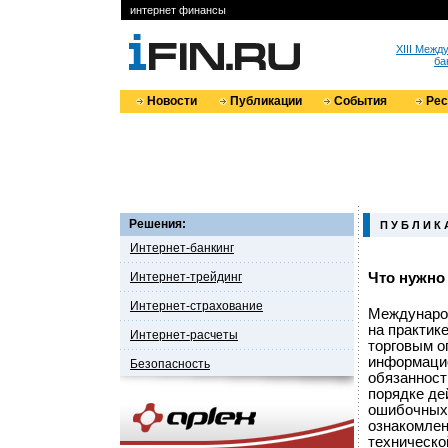
интернет финансы
XIII Меж
ба
Новости
Публикации
События
Ре
Решения:
П У Б Л И К 
Интернет-банкинг
Интернет-трейдинг
Что нужно 
Интернет-страхование
Междунаро
на практик
Интернет-расчеты
торговым о
информацио
Безопасность
обязанност
порядке де
ошибочных 
ознакомлен
техническо