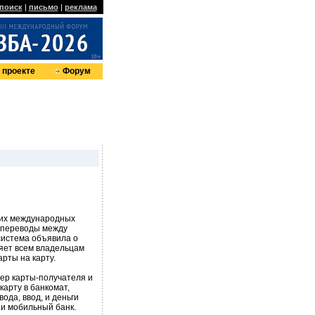
поиск
|
письмо
|
реклама
 проекте
Форум
еих международных
д переводы между
система объявила о
яет всем владельцам
арты на карту.
ер карты-получателя и
карту в банкомат,
ода, ввод, и деньги
 и мобильный банк.