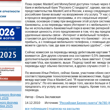
Пока сервис MasterCard MoneySend доступен только через 
банк и мобильный банк "Русского Стандарта", однако, как с
представительства MasterCard в России, к концу следующег
российские банки возьмут на вооружение эту услугу. "У нас 
в процессе внедрения программы, и это серьезные игроки", 
словам, основную ставку при внедрении этой услуги систем
банкоматы, а на переводы через Интернет и с мобильного 
бы не использовать банкоматный парк в качестве реперной 
основная ценность этого предложения в том, что мы предл
удаленные каналы связи - Интернет и мобильный телефон.
становится доступной каждому, потому что банкомат - это н
прибыть, а с помощью мобильного телефона, с помощью дос
можете сделать там, где вам это максимально удобно", - сч
Сейчас комиссия за переводы между дебетовыми картами "
взимается. Для других случаев она составляет 0,5% (миним
дополнительную комиссию может снять банк-эмитент. Стои
картами Visa, как правило, выше. Подход такой же: между с
переводы идут обычно бесплатно, в других случаях стоят 1
По мнению Ильи Рябого, сейчас банки, участники обеих си
соответствующими технологическими возможностями, буду
между картами Visa и MasterCard. "Я практически не сомнев
это делать". По его мнению, по мере того, как все больше и
предлагать эту услугу, ее цена начнет падать. Кроме того, 
перевода.
одного Форума
Автор - Ольга Заславская
я 2026
дного форума
14.12.2010
Источник:
"Российская Бизнес-газета" №780 (47
ября 2025
все публикации
|
подписка на рассылку