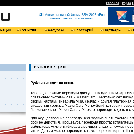
главная
|
карта
|
XIII Международный Форум ВБА-2026 «Вся
банковская автоматизация»
кации
События
Ресурсы
Глоссарий
Партнеры
О
П У Б Л И К А Ц И И
Рубль выходит на связь
Теперь денежные переводы доступны владельцам карт об
платежных систем - Visa и MasterCard. Несколько лет наза
своими картами внедрила Visa, сейчас и другая платежная 
внедрении сервиса MasterCard MoneySend, который позвол
банковских карт MasterCard и Maestro переводить деньги с к
Для осуществления перевода необходимо знать только ном
срок ее действия. Процедура перевода проста: вставляешь 
выбираешь услугу, набираешь реквизиты карты, сумму перев
ушли. Деньги можно переводить также через интернет-банк