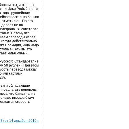
банкоматы, интернет-
казал Илья Рябый, глава
о года крупнейшие
сейчас несколько банков
- отметил он. По его
а делает не на
телефона. "Я советовал
точки. Потому что
агаем переводы через
 Услуга действительно
екая локация, куда надо
тупа в Сеть вы это
итает Илья Рябый.
Русского Стандарта" не
ум 50 рублей). При этом
мость перевода между
воими картами
-2%.
стем и обладающие
т предлагать переводы
аюсь, что банки начнут
 больше игроков будут
повысится скорость
) от 14 декабря 2010 г.