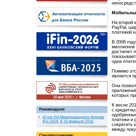
непосредст
Мобильны
На второй 
PayPal, ши
платежей к
В 2008 год
миллионов 
достигнет 
показывает
одна плате
Помимо это
является п
Она позвол
приложений
которых пр
К весне 20
Рекомендуем:
с кредитны
одобренные
Итоги XVI Международного Форума
платежи и 
iFin-2016, 9-10 февраля 2016
сократить 
между поку
Спецпредложение: