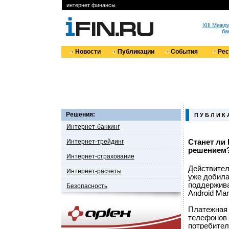
интернет финансы
XIII Меж
ба
Новости
Публикации
События
Ре
Решения:
П У Б Л И К 
Интернет-банкинг
Интернет-трейдинг
Станет ли
решением
Интернет-страхование
Действител
Интернет-расчеты
уже добила
поддержива
Безопасность
Android Mar
Платежная 
телефонов i
потребител