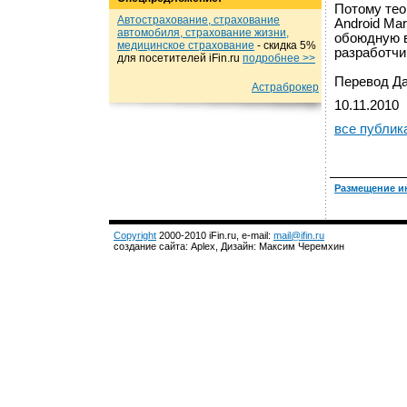
Потому тео
Автострахование, страхование
Android Ma
автомобиля, страхование жизни,
обоюдную в
медицинское страхование
- cкидка 5%
разработчи
для посетителей iFin.ru
подробнеe >>
Перевод Да
Астраброкер
10.11.2010
все публик
Размещение и
Copyright
2000-2010 iFin.ru, e-mail:
mail@ifin.ru
создание сайта: Aplex, Дизайн: Максим Черемхин