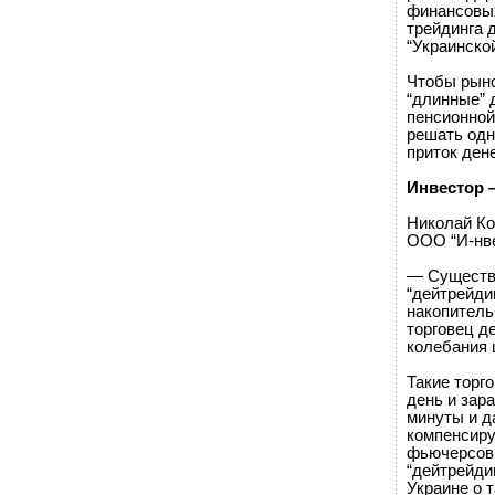
финансовых
трейдинга 
“Украинско
Чтобы рыно
“длинные” 
пенсионной
решать одн
приток ден
Инвестор 
Николай Ко
ООО “И-нвест
— Существу
“дейтрейди
накопитель
торговец д
колебания 
Такие торг
день и зар
минуты и д
компенсиру
фьючерсов 
“дейтрейди
Украине о 