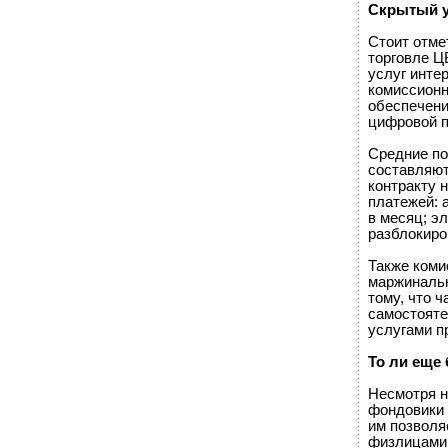
Скрытый 
Стоит отме
торговле Ц
услуг интер
комиссионн
обеспечени
цифровой п
Средние по
составляют
контракту 
платежей: 
в месяц; э
разблокиро
Также коми
маржинальн
тому, что 
самостояте
услугами п
То ли еще 
Несмотря н
фондовики 
им позволя
физлицами,