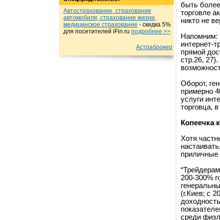
быть более
Автострахование, страхование
торговле а
автомобиля, страхование жизни,
никто не ве
медицинское страхование
- cкидка 5%
для посетителей iFin.ru
подробнеe >>
Напомним: 
интер­нет-т
Астраброкер
прямой дос
стр.26, 27)
возможност
Оборот, ге
примерно 4
услуги инт
торговца, в
Копеечка к
Хотя частн
настаивать
приличные 
“Трейдерам
200-300% г
генеральны
(г.Киев; с 
доходность
показателе
среди физл