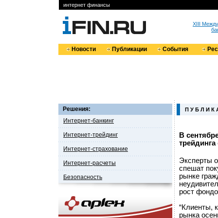
интернет финансы
XIII Меж
ба
Новости
Публикации
События
Ре
Решения:
П У Б Л И К 
Интернет-банкинг
Интернет-трейдинг
В сентябре
трейдинга
Интернет-страхование
Эксперты о
Интернет-расчеты
спешат пок
рынке граж
Безопасность
неудивител
рост фондо
“Клиенты, 
рынка осен