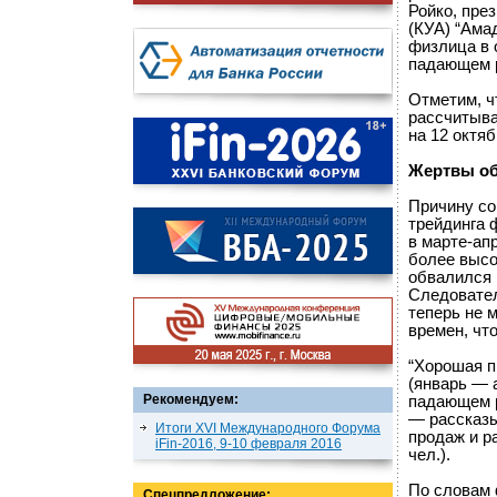
Ройко, пре
(КУА) “Амад
физлица в о
падающем р
Отметим, ч
рассчитыва
на 12 октя
Жертвы о
Причину со
трейдинга 
в марте-ап
более высо
обвалился 
Следовател
теперь не 
времен, чт
“Хорошая п
(январь — 
Рекомендуем:
падающем р
— рассказы
Итоги XVI Международного Форума
продаж и ра
iFin-2016, 9-10 февраля 2016
чел.).
По словам 
Спецпредложение: