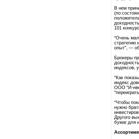
В нем прин
(по состоян
положитель
доходность
101 конкур
“Очень мал
стратегию 
опыт”, — о
Брокеры пр
доходность
индексов, 
“Как показ
индекс дов
ООО “И-нве
“переиграть
“Чтобы пок
нужно брат
инвестиров
Другого вы
бумаг для 
Ассортиме