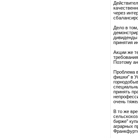
Действител
качественн
через интер
сбалансиро
Дело в том
демонстрир
дивиденды 
принятия и
Акции же т
требования
Поэтому ан
Проблема в
фишки” в У
горнодобыв
специальны
принять пр
непрофесси
очень тяже
В то же вр
сельскохоз
бирже” куп
аграрных п
Франкфуртс