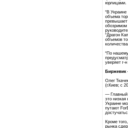
юрлицами.
“В Украине
объема тор
превышает 
обозримом 
руководите
“Драгон Кап
объемов то
количества
“По нашему
предусматр
уверяет г-
Биржевик 
Олег Ткаче
(г.Киев; с 20
— Главный 
это низкая
Украине мо
путают For
достучатьс
Кроме того,
рынка сдер