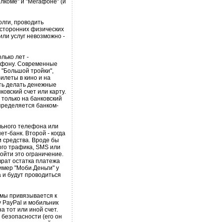
лкоме" и "Мегафоне" (и
лги, проводить
 сторонних физических
или услуг невозможно -
лько лет -
ефону. Современные
 "Большой тройки",
илеты в кино и на
ть делать денежные
ковский счет или карту.
 только на банковский
определяется банком-
льного телефона или
ет-банк. Второй - когда
и средства. Вроде бы
вого трафика, SMS или
ойти это ограничение.
врат остатка платежа
имер "Моби.Деньги" у
а и будут проводиться
емы привязывается к
 PayPal и мобильник
а тот или иной счет.
безопасности (его он