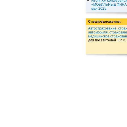
Итоги XV Конференц
«МОБИЛЬНЫЕ ФИНАН
мая 2025
Спецпредложение:
Автострахование, стра
автомобиля, страхован
медицинское страхова
для посетителей iFin.r