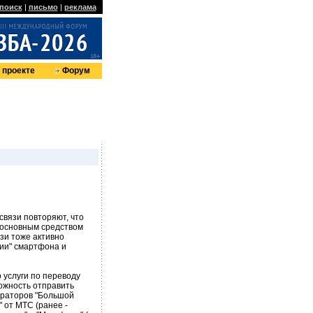
поиск
|
письмо
|
реклама
 проекте
Форум
связи повторяют, что
 основным средством
зи тоже активно
нии" смартфона и
 услуги по переводу
можность отправить
ператоров "Большой
" от МТС (ранее -