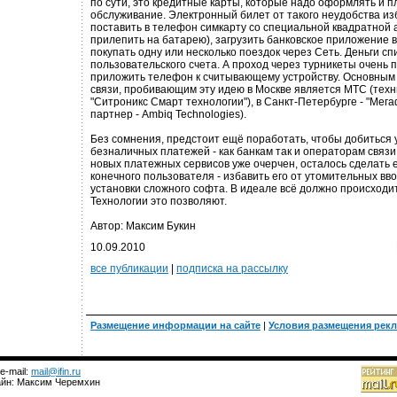
по сути, это кредитные карты, которые надо оформлять и пл
обслуживание. Электронный билет от такого неудобства из
поставить в телефон симкарту со специальной квадратной 
прилепить на батарею), загрузить банковское приложение в
покупать одну или несколько поездок через Сеть. Деньги с
пользовательского счета. А проход через турникеты очень п
приложить телефон к считывающему устройству. Основным
связи, пробивающим эту идею в Москве является МТС (техн
"Ситроникс Смарт технологии"), в Санкт-Петербурге - "Мег
партнер - Ambiq Technologies).
Без сомнения, предстоит ещё поработать, чтобы добиться 
безналичных платежей - как банкам так и операторам связ
новых платежных сервисов уже очерчен, осталось сделать 
конечного пользователя - избавить его от утомительных вво
установки сложного софта. В идеале всё должно происходит
Технологии это позволяют.
Автор: Максим Букин
10.09.2010
все публикации
|
подписка на рассылку
Размещение информации на сайте
|
Условия размещения рек
 e-mail:
mail@ifin.ru
зайн: Максим Черемхин