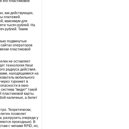
е его пластиковой
х, как действующих,
ты платежей.
ей, максимум для
пяти тысяч рублей. На
яч рублей. Таким
лько подвинутые
 сайтах операторов
ивязки пластиковой
елек не оставляет
дит технология Near
ого радиуса действия,
вами, находящимися на
ьзователь мобильного
через турникет в
зопасности в окно
 система "видит" такой
й пластиковой карты.
обой наличные, а билет
тро. Теоретически,
олитен позволит
, разгрузить очереди у
вляются проездные). В
там с чипами RFID, но,