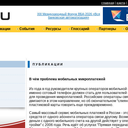
главная
|
карта
|
XIII Международный Форум ВБА-2026 «Вся
банковская автоматизация»
кации
События
Ресурсы
Глоссарий
Партнеры
О
П У Б Л И К А Ц И И
В чём проблема мобильных микроплатежей
Из года в год руководители крупных операторов мобильной 
именно сотовый телефон должен стать для пользователей
для проведения микроплатежей. Российские операторы свя
двигаются в этом направлении, но об окончательном "слия
пластиковой карты говорить еще преждевременно.
Самый массовый сервис мобильных платежей в России - это
средств от одного абонента оператора связи другому. Воз
деньги с одного мобильного счета на другой действует у о
тройки" с 2006 года. Речь идёт об услугах "Прямая передача