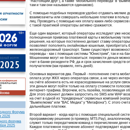
"Настоящий друг"), а также "Мобильного перевода" в "Вымпе
там и там они называются одинаково).
С помощью подобных переводов удобно отдавать мелкие до
взаимозачеты или совершать небольшие платежи в пользу
лиц. Проводить с помощью них оплату каких-либо сервисов 
с такой практикой операторы активно сражаются.
Еще один вариант, который операторы исследуют уже неско
полноценная привязка платёжной карты к мобильному тел
решения, на которые постепенно делают ставку операторы
позволяют пополнять онлайновые кошельки, приобретать б
железнодорожный транспорт. Также существует возможнос
переводы - как с помощью системы "Юнистрим", так и на бан
Мошенники могут не беспокоиться: перевести деньги можно
счет в банке-резиденте РФ, да и срок зачисления средств 
получателем (как правило, пять дней).
Основных вариантов два. Первый - пополнение счета моби
оплата услуг ЖКХ через оператора связи, а не через интерн
на счёте абонента есть не израсходованные на услуги связ
эти деньги могут пойти только на оплату стоимости голосо
интернет-трафика. Впрочем, есть лазейка, позволяющая об
Для этого абонент должен запростить по SMS или WAP воз
на счет в одной из "придворных" сервисных компаний (напр
"Вымпелкома" или "ВАС Медиа" у "Мегафона"). С этого счет
дальнейшие платежи.
одного Форума
Второй вариант - когда карта с помощью специальной сист
я 2026
программному решению (к примеру, MTS.Pay), аналогичному
дного форума
служит только передатчиком команд о перечислении денег н
ября 2025
Каждое платежное поручение абонент подтверждает кодом 