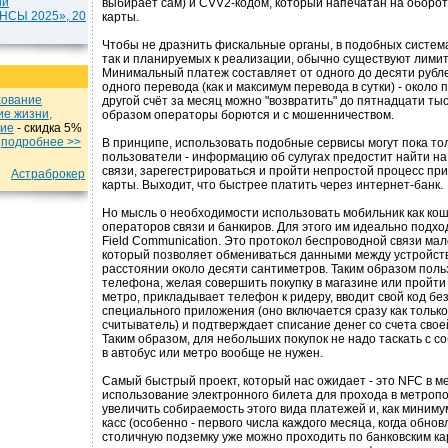
ии
выбирает сам) и CVV2-кодом, который напечатан на оборот
СЫ 2025», 20
карты.
Чтобы не дразнить фискальные органы, в подобных система
так и планируемых к реализации, обычно существуют лими
Минимальный платеж составляет от одного до десяти рубл
одного перевода (как и максимум перевода в сутки) - около 
хование
другой счёт за месяц можно "возвратить" до пятнадцати тыс
ие жизни,
образом операторы борются и с мошенничеством.
ние
- cкидка 5%
u
подробнеe >>
В принципе, использовать подобные сервисы могут пока то
пользователи - информацию об сулугах предостит найти на
связи, зарегестрироваться и пройти непростой процесс пр
Астраброкер
карты. Выходит, что быстрее платить через интернет-банк.
Но мысль о необходимости использовать мобильник как кош
операторов связи и банкиров. Для этого им идеально подхо
Field Communication. Это протокол беспроводной связи мал
который позволяет обмениваться данными между устройст
расстоянии около десяти сантиметров. Таким образом пол
телефона, желая совершить покупку в магазине или пройти 
метро, прикладывает телефон к ридеру, вводит свой код бе
специального приложения (оно включается сразу как только
считыватель) и подтверждает списание денег со счета свое
Таким образом, для небольших покупок не надо таскать с с
в автобус или метро вообще не нужен.
Самый быстрый проект, который нас ожидает - это NFC в ме
использование электронного билета для прохода в метроп
увеличить собираемость этого вида платежей и, как минимум
касс (особенно - первого числа каждого месяца, когда обно
столичную подземку уже можно проходить по банковским кар