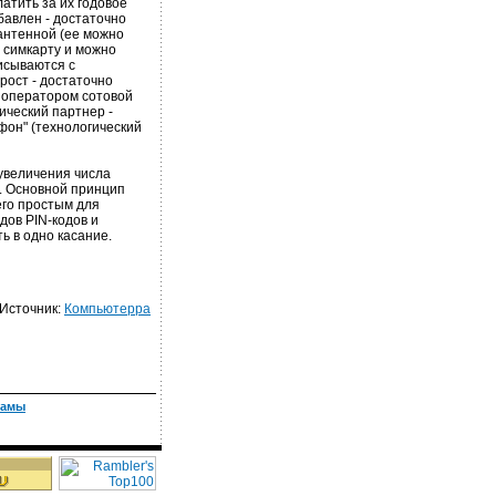
атить за их годовое
бавлен - достаточно
антенной (ее можно
 симкарту и можно
писываются с
рост - достаточно
 оператором сотовой
ический партнер -
афон" (технологический
увеличения числа
и. Основной принцип
его простым для
дов PIN-кодов и
ь в одно касание.
Источник:
Компьютерра
ламы