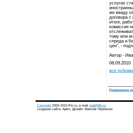
услугах ст
иностранны
же ввиду о
договора с
итоге, рабо
комиссия н
отслеживат
тому или и
спреда и б
цен", - под
Автор - Ив
08.09.2010
все публик
Размещение и
Copyright
2000-2010 iFin.ru, e-mail:
mail@ifin.ru
создание сайта: Aplex, Дизайн: Максим Черемхин