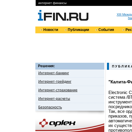
интернет финансы
XIII Меж
ба
Новости
Публикации
События
Ре
Решения:
П У Б Л И К 
Интернет-банкинг
Интернет-трейдинг
"Калита-Ф
Интернет-страхование
Electronic
система /В
Интернет-расчеты
инструмент
посреднико
Безопасность
Так, все о
приказов, 
автоматиче
их существ
противопол