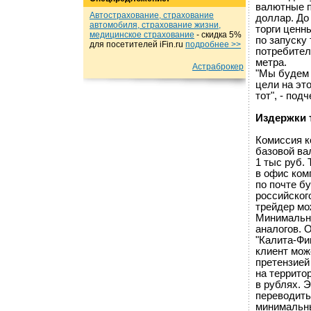
валютные п
Автострахование, страхование
доллар. До
автомобиля, страхование жизни,
торги ценн
медицинское страхование
- cкидка 5%
по запуску
для посетителей iFin.ru
подробнеe >>
потребител
метра.
Астраброкер
"Мы будем 
цели на эт
тот", - под
Издержки 
Комиссия к
базовой ва
1 тыс руб.
в офис ком
по почте б
российског
трейдер мож
Минимальны
аналогов. 
"Калита-Фи
клиент мож
претензией
на террито
в рублях. 
переводить
минимальны