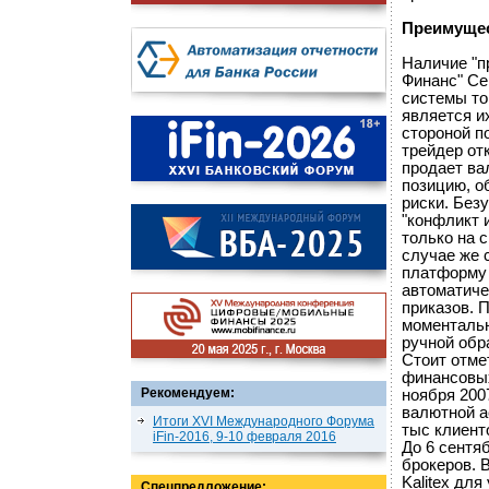
Преимущес
Наличие "п
Финанс" Се
системы тор
является и
стороной п
трейдер от
продает ва
позицию, о
риски. Без
"конфликт 
только на 
случае же 
платформу 
автоматиче
приказов. 
моментальн
ручной обр
Стоит отме
финансовых
Рекомендуем:
ноября 200
валютной а
Итоги XVI Международного Форума
тыс клиент
iFin-2016, 9-10 февраля 2016
До 6 сентя
брокеров. 
Kalitex для
Спецпредложение: