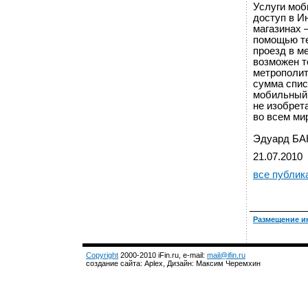
Услуги моб
доступ в И
магазинах –
помощью те
проезд в м
возможен т
метрополит
сумма спис
мобильный 
не изобрет
во всем ми
Эдуард БАН
21.07.2010
все публик
Размещение и
Copyright
2000-2010 iFin.ru, e-mail:
mail@ifin.ru
создание сайта: Aplex, Дизайн: Максим Черемхин