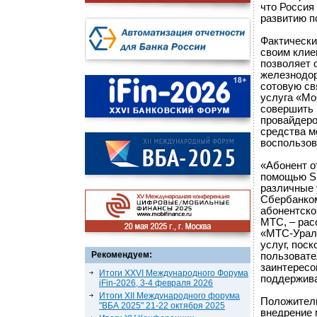
что Россия
развитию п
Фактически
своим клие
позволяет 
железнодор
сотовую св
услуга «Мо
совершить 
провайдеро
средства м
воспользов
«Абонент о
помощью SM
различные 
Сбербанком
абонентско
МТС, – рас
«МТС-Урал»
услуг, пос
Рекомендуем:
пользовате
заинтересо
Итоги XXVI Международного Форума
поддержива
iFin-2026, 3-4 февраля 2026
Итоги XII Международного форума
Положитель
"ВБА 2025" 21-22 октября 2025
внедрение 