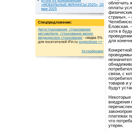
Итоги XV Конференции
облегчить 
«МОБИЛЬНЫЕ ФИНАНСЫ 2025», 20
оплаты усл
мая 2025
физическим
страны», –
Челябинск
Спецпредложение:
Еловская. 
Автострахование, страхование
хотя в буд
автомобиля, страхование жизни,
проведении
медицинское страхование
- cкидка 5%
для конечн
для посетителей iFin.ru
подробнеe >>
Конкретной
Астраброкер
проводимые
незначител
обнадежива
потребител
связи, с к
потребител
товаров и у
будут уста
Некоторые 
внедрения 
перечислен
законопрое
платежах п
что потреб
утерян.