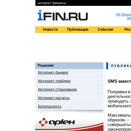
интернет финансы
XIII Меж
ба
Новости
Публикации
События
Ре
Решения:
П У Б Л И К 
Интернет-банкинг
Интернет-трейдинг
SMS вмест
Интернет-страхование
Поправки в
деятельнос
Интернет-расчеты
проводить 
мобильного
Безопасность
Максимальн
образом, –
совершатьс
законопрое