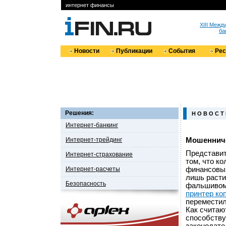
интернет финансы
XIII Меж
ба
Новости
Публикации
События
Ре
Решения:
Н О В О С Т
Интернет-банкинг
Интернет-трейдинг
Мошенниче
Представит
Интернет-страхование
том, что к
Интернет-расчеты
финансовых
лишь расти
Безопасность
фальшивом
принтер ко
переместил
Как считаю
способству