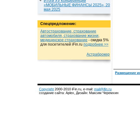
Итоги XV Конференции
«МОБИЛЬНЫЕ ФИНАНСЫ 2025», 20
мая 2025
Спецпредложение:
Автострахование, страхование
автомобиля, страхование жизни,
медицинское страхование
- cкидка 5%
для посетителей iFin.ru
подробнеe >>
Астраброкер
Размещение и
Copyright
2000-2010 iFin.ru, e-mail:
mail@ifin.ru
создание сайта: Aplex, Дизайн: Максим Черемхин