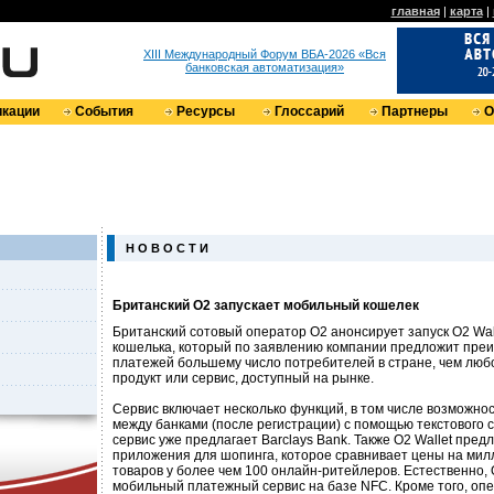
главная
|
карта
|
XIII Международный Форум ВБА-2026 «Вся
банковская автоматизация»
кации
События
Ресурсы
Глоссарий
Партнеры
О
Н О В О С Т И
Британский O2 запускает мобильный кошелек
Британский сотовый оператор О2 анонсирует запуск O2 Wal
кошелька, который по заявлению компании предложит пре
платежей большему число потребителей в стране, чем люб
продукт или сервис, доступный на рынке.
Сервис включает несколько функций, в том числе возможно
между банками (после регистрации) с помощью текстового
сервис уже предлагает Barclays Bank. Также O2 Wallet пред
приложения для шопинга, которое сравнивает цены на ми
товаров у более чем 100 онлайн-ритейлеров. Естественно, 
мобильный платежный сервис на базе NFC. Кроме того, оп