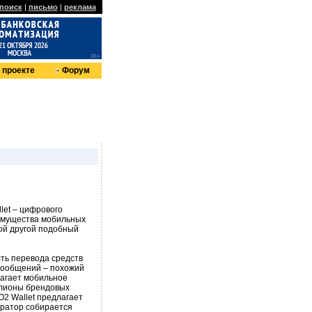
поиск
|
письмо
|
реклама
 проекте
Форум
let – цифрового
имущества мобильных
ой другой подобный
сть перевода средств
 сообщений – похожий
лагает мобильное
ллионы брендовых
O2 Wallet предлагает
ератор собирается