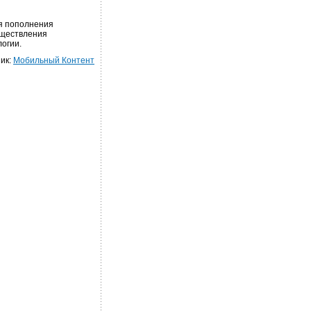
ля пополнения
уществления
огии.
ик:
Мобильный Контент