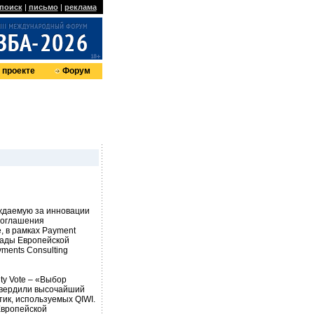
поиск
|
письмо
|
реклама
 проекте
Форум
уждаемую за инновации
 оглашения
, в рамках Payment
рады Европейской
ments Consulting
ty Vote – «Выбор
дтвердили высочайший
тик, используемых QIWI.
Европейской