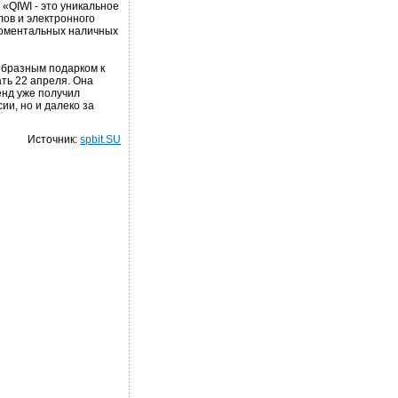
«QIWI - это уникальное
лов и электронного
 моментальных наличных
образным подарком к
ть 22 апреля. Она
ренд уже получил
ии, но и далеко за
Источник:
spbit.SU