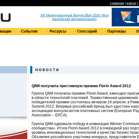
главная
|
карта
|
XIII Международный Форум ВБА-2026 «Вся
банковская автоматизация»
кации
События
Ресурсы
Глоссарий
Партнеры
О
Н О В О С Т И
QIWI получила престижную премию Florin Award 2012
Группа QIWI получила премию Florin Award, ежегодно прис
в области технологий платежей. Торжественная церемония
победителей премии состоялась вечером 19 апреля, в Риме
Summit 2012. Впервые российский бренд был удостоен наг
ассоциации консультантов платежных систем (European Pay
Association – EPCA).
Группа QIWI одержала победу в номинации Winner Communi
сообщества». Итоги Florin Award 2012 в очередной раз по
уровень инновационных технологий и качество бизнес-прак
Объявляя российского участника конкурса, представители 