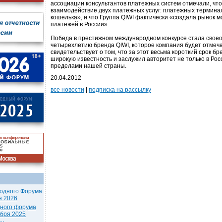
ассоциации консультантов платежных систем отмечали, что 
взаимодействие двух платежных услуг: платежных термина
кошелька», и что Группа QIWI фактически «создала рынок
платежей в России».
Победа в престижном международном конкурсе стала свое
четырехлетию бренда QIWI, которое компания будет отмеча
свидетельствует о том, что за этот весьма короткий срок б
широкую известность и заслужил авторитет не только в Росс
пределами нашей страны.
20.04.2012
все новости
|
подписка на рассылку
одного Форума
я 2026
дного форума
ября 2025