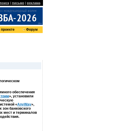
поиск
|
письмо
|
реклама
 проекте
Форум
ологическом
аммного обеспечения
трим
», установили
ическую
истемой «
AnyWay
»,
 зон банковского
х мест и терминалов
одействия.