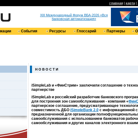
главная
|
карта
|
XIII Международный Форум ВБА-2026 «Вся
банковская автоматизация»
кации
События
Ресурсы
Глоссарий
Партнеры
О
Н О В О С Т И
iSimpleLab и «ФинСтрим» заключили соглашение о техн
партнерстве
iSimpleLab и российский разработчик банковского прогр
для построения зон самообслуживания - компания «
ФинС
партнерское соглашение, предусматривающее технолог
совместимость ДБО
iSimpleBank 2.0
с информационной с
предназначенной для организации полнофункциональных
самообслуживания с использованием банкоматов рабочи
самообслуживания и других каналов электронного взаим