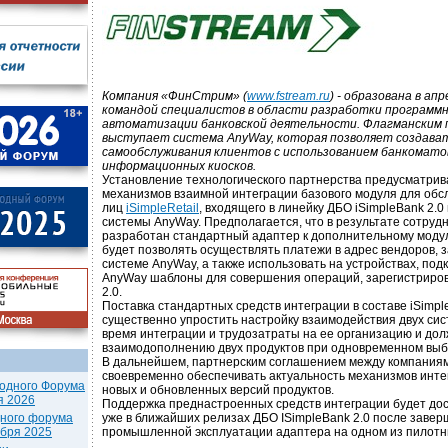
Компания «ФинСтрим» (
www.fstream.ru
) - образована в ап
командой специалистов в области разработки программн
автоматизации банковской деятельности. Флагманским 
выступает система AnyWay, которая позволяет создава
самообслуживания клиентов с использованием банкоматов
информационных киосков.
Установление технологического партнерства предусматрив
механизмов взаимной интеграции базового модуля для обс
лиц
iSimpleRetail
, входящего в линейку ДБО iSimpleBank 2.
системы AnyWay. Предполагается, что в результате сотруд
разработан стандартный адаптер к дополнительному модул
будет позволять осуществлять платежи в адрес вендоров, 
системе AnyWay, а также использовать на устройствах, под
AnyWay шаблоны для совершения операций, зарегистриров
2.0.
Поставка стандартных средств интеграции в составе iSimpl
существенно упростить настройку взаимодействия двух сис
время интеграции и трудозатраты на ее организацию и дол
взаимодополнению двух продуктов при одновременном выб
В дальнейшем, партнерским соглашением между компания
своевременно обеспечивать актуальность механизмов инте
одного Форума
новых и обновленных версий продуктов.
я 2026
Поддержка преднастроенных средств интеграции будет дос
дного форума
уже в ближайших релизах ДБО ISimpleBank 2.0 после заве
ября 2025
промышленной эксплуатации адаптера на одном из пилотн