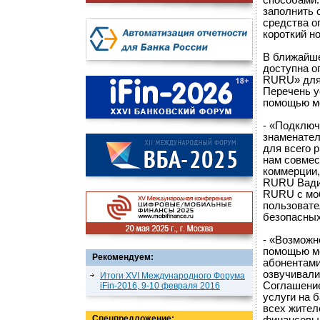
способами: 
заполнить 
средства о
короткий н
В ближайш
доступна о
RURU» для 
Перечень у
помощью мо
- «Подключ
знаменател
для всего 
нам совмес
коммерции,
RURU Вадим
RURU с моб
пользовате
безопасных
- «Возможн
помощью мо
Рекомендуем:
абонентами
озвучивали
Итоги XVI Международного Форума
Соглашение
iFin-2016, 9-10 февраля 2016
услуги на 
всех жител
Спецпредложение: