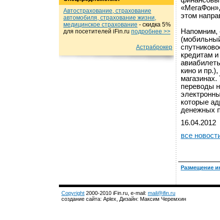
финансовы
«МегаФон»,
Автострахование, страхование
этом напра
автомобиля, страхование жизни,
медицинское страхование
- cкидка 5%
Напомним, 
для посетителей iFin.ru
подробнеe >>
(мобильный
спутниково
Астраброкер
кредитам и
авиабилеты
кино и пр.)
магазинах.
переводы н
электронны
которые ад
денежных п
16.04.2012
все новост
Размещение и
Copyright
2000-2010 iFin.ru, e-mail:
mail@ifin.ru
создание сайта: Aplex, Дизайн: Максим Черемхин