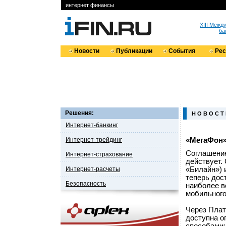
интернет финансы
XIII Меж
ба
Новости
Публикации
События
Ре
Решения:
Н О В О С Т
Интернет-банкинг
Интернет-трейдинг
«МегаФон»
Соглашение
Интернет-страхование
действует.
Интернет-расчеты
«Билайн»)
теперь дос
Безопасность
наиболее в
мобильного
Через Плат
доступна о