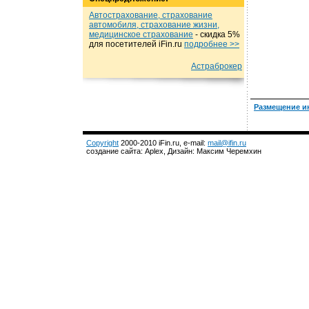
Автострахование, страхование
автомобиля, страхование жизни,
медицинское страхование
- cкидка 5%
для посетителей iFin.ru
подробнеe >>
Астраброкер
Размещение и
Copyright
2000-2010 iFin.ru, e-mail:
mail@ifin.ru
создание сайта: Aplex, Дизайн: Максим Черемхин