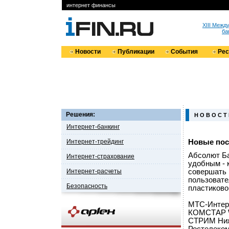
интернет финансы
XIII Меж
ба
Новости
Публикации
События
Ре
Решения:
Н О В О С Т
Интернет-банкинг
Интернет-трейдинг
Новые пос
Абсолют Ба
Интернет-страхование
удобным - 
Интернет-расчеты
совершать 
пользовате
Безопасность
пластиково
МТС-Интерн
КОМСТАР W
СТРИМ Нижн