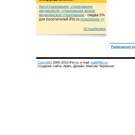
Автострахование, страхование
автомобиля, страхование жизни,
медицинское страхование
- cкидка 5%
для посетителей iFin.ru
подробнеe >>
Астраброкер
Размещение и
Copyright
2000-2010 iFin.ru, e-mail:
mail@ifin.ru
создание сайта: Aplex, Дизайн: Максим Черемхин