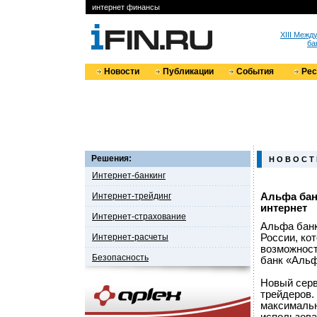
интернет финансы
XIII Меж
ба
Новости
Публикации
События
Ре
Решения:
Н О В О С Т
Интернет-банкинг
Интернет-трейдинг
Альфа бан
интернет
Интернет-страхование
Альфа банк
Интернет-расчеты
России, ко
возможност
Безопасность
банк «Альф
Новый серв
трейдеров.
максимальн