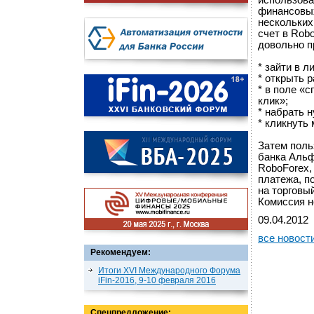
использова
финансовых
нескольких
счет в Rob
довольно п
* зайти в л
* открыть 
* в поле «
клик»;
* набрать 
* кликнуть
Затем поль
банка Альф
RoboFоrex,
платежа, п
на торговы
Комиссия н
09.04.2012
все новост
Рекомендуем:
Итоги XVI Международного Форума
iFin-2016, 9-10 февраля 2016
Спецпредложение: